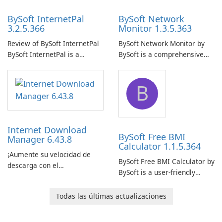
BySoft InternetPal
BySoft Network
3.2.5.366
Monitor 1.3.5.363
Review of BySoft InternetPal
BySoft Network Monitor by
BySoft InternetPal is a
BySoft is a comprehensive
comprehensive software
network monitoring software
application designed to
designed to help businesses
B
monitor your internet
effectively manage their
connection and provide real-
network infrastructure.
time insights into its
performance.
Internet Download
BySoft Free BMI
Manager 6.43.8
Calculator 1.1.5.364
¡Aumente su velocidad de
BySoft Free BMI Calculator by
descarga con el
BySoft is a user-friendly
Administrador de descargas
software application
de Internet!
designed to help you
Todas las últimas actualizaciones
calculate your Body Mass
Index quickly and accurately.