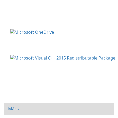
Más ›