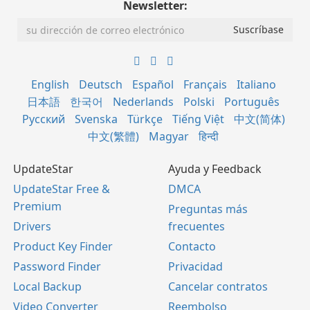
Newsletter:
English
Deutsch
Español
Français
Italiano
日本語
한국어
Nederlands
Polski
Português
Русский
Svenska
Türkçe
Tiếng Việt
中文(简体)
中文(繁體)
Magyar
हिन्दी
UpdateStar
Ayuda y Feedback
UpdateStar Free &
DMCA
Premium
Preguntas más
Drivers
frecuentes
Product Key Finder
Contacto
Password Finder
Privacidad
Local Backup
Cancelar contratos
Video Converter
Reembolso