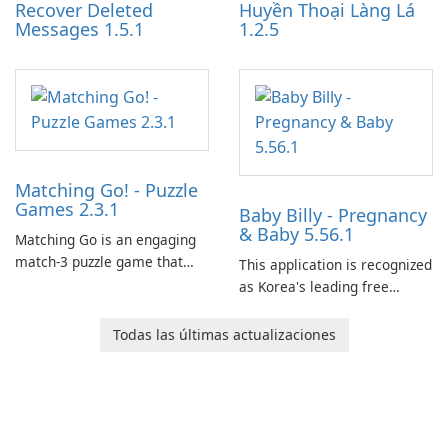
Recover Deleted
Huyền Thoại Làng Lá
Messages 1.5.1
1.2.5
Matching Go! - Puzzle
Games 2.3.1
Baby Billy - Pregnancy
& Baby 5.56.1
Matching Go is an engaging
match-3 puzzle game that
This application is recognized
invites players to join Chloe
as Korea's leading free
and her charming corgi,
platform for pregnancy and
Ollie, on an adventurous
baby tracking, offering
Todas las últimas actualizaciones
journey across diverse
essential healthcare tips and
landscapes.
doctor-approved articles.