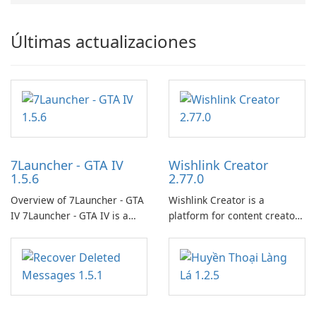
Últimas actualizaciones
7Launcher - GTA IV
Wishlink Creator
1.5.6
2.77.0
Overview of 7Launcher - GTA
Wishlink Creator is a
IV 7Launcher - GTA IV is a
platform for content creators
specialized software
designed to monetize their
application designed to
work through built-in brand
optimize the gaming
partnerships and integrated
experience for Grand Theft
tools for content distribution
Auto IV.
and audience engagement.