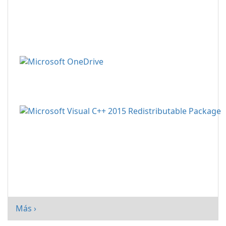
Más ›