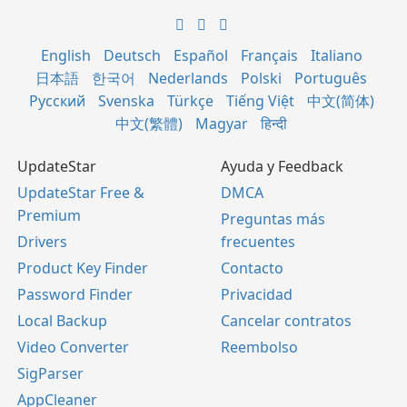
English
Deutsch
Español
Français
Italiano
日本語
한국어
Nederlands
Polski
Português
Русский
Svenska
Türkçe
Tiếng Việt
中文(简体)
中文(繁體)
Magyar
हिन्दी
UpdateStar
Ayuda y Feedback
UpdateStar Free &
DMCA
Premium
Preguntas más
Drivers
frecuentes
Product Key Finder
Contacto
Password Finder
Privacidad
Local Backup
Cancelar contratos
Video Converter
Reembolso
SigParser
AppCleaner