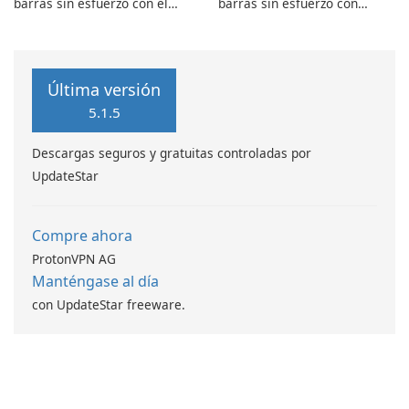
barras sin esfuerzo con el
barras sin esfuerzo con
script lineal de códigos de
generador de códigos de
barras ASPX
barras SSRS Data Matrix
Última versión
5.1.5
Descargas seguros y gratuitas controladas por
UpdateStar
Compre ahora
ProtonVPN AG
Manténgase al día
con UpdateStar freeware.