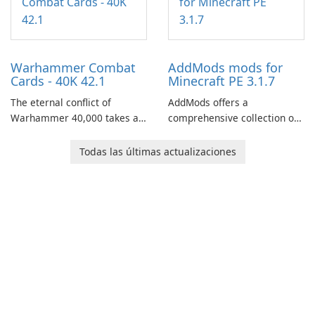
through a quest-driven
narrative inspired by classic
role-playing games.
Warhammer Combat
AddMods mods for
Cards - 40K 42.1
Minecraft PE 3.1.7
The eternal conflict of
AddMods offers a
Warhammer 40,000 takes a
comprehensive collection of
new turn in Warhammer
add-ons for Minecraft PE,
Combat Cards - 40K, a card
allowing you to enhance your
Todas las últimas actualizaciones
game featuring miniatures
gameplay with incredible
from Games Workshop's
mods and maps. With these
Warhammer 40,000
add-ons, your Minecraft PE
Universe.
experience will become even
more captivating and
immersive.