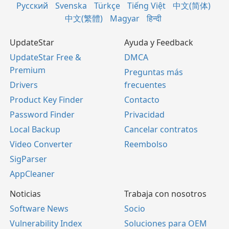
Русский
Svenska
Türkçe
Tiếng Việt
中文(简体)
中文(繁體)
Magyar
हिन्दी
UpdateStar
Ayuda y Feedback
UpdateStar Free &
DMCA
Premium
Preguntas más
Drivers
frecuentes
Product Key Finder
Contacto
Password Finder
Privacidad
Local Backup
Cancelar contratos
Video Converter
Reembolso
SigParser
AppCleaner
Noticias
Trabaja con nosotros
Software News
Socio
Vulnerability Index
Soluciones para OEM