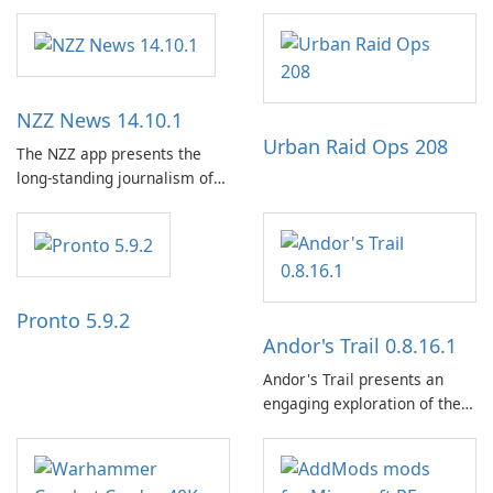
NZZ News 14.10.1
Urban Raid Ops 208
The NZZ app presents the
long-standing journalism of
the NZZ, rooted in
independence, open debate,
and a liberal outlook that
embraces diverse opinion.
Pronto 5.9.2
Andor's Trail 0.8.16.1
Andor's Trail presents an
engaging exploration of the
fantasy world of Dhayavar,
centered around the pursuit
of your brother, Andor,