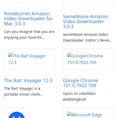
NoteBurner Amazon
SameMovie Amazon
Video Downloader for
Video Downloader
Mac 3.0.3
3.0.3
Can you imagine that you are
SameMovie Amazon Video
enjoying your favorite
Downloader: Editor's Review
Amazon movies or TV shows
SameMovie Amazon Video
lying on the beach, camping
Downloader is a desktop
in the woods or even during
utility for saving Amazon
your long commute to work
Prime Video titles and other
by subway?
Amazon web-player content
to local drives in MP4 or MKV.
The Bat! Voyager 12.3
Google Chrome
151.0.7922.109
The Bat! Voyager is a
Gyors és sokoldalú
portable email client
webböngésző
software which you can
launch from any USB or
portable media on any
computer running Microsoft