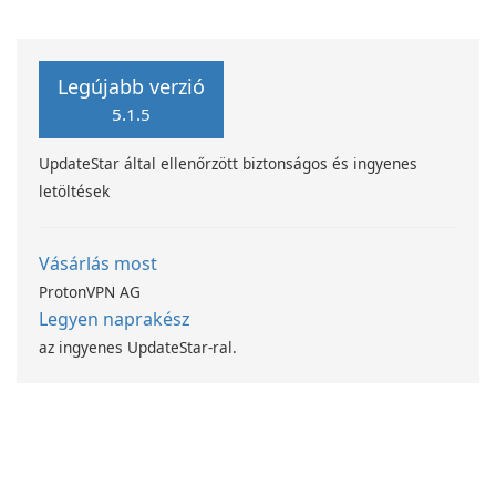
számítástechnika-fejlesztési
programjával
Legújabb verzió
5.1.5
UpdateStar által ellenőrzött biztonságos és ingyenes
letöltések
Vásárlás most
ProtonVPN AG
Legyen naprakész
az ingyenes UpdateStar-ral.