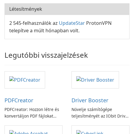
Létesítmények
2 545-felhasználók az
UpdateStar
ProtonVPN
telepítve a múlt hónapban volt.
Legutóbbi visszajelzések
PDFCreator
Driver Booster
PDFCreator: Hozzon létre és
Növelje számítógépe
konvertáljon PDF fájlokat
teljesítményét az IObit Driver
könnyedén!
Booster funkciójával