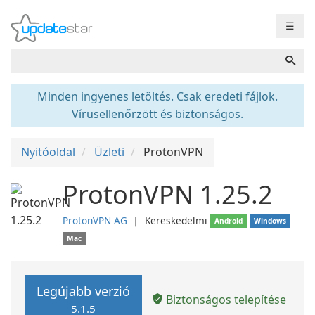
☰
Minden ingyenes letöltés. Csak eredeti fájlok.
Vírusellenőrzött és biztonságos.
Nyitóoldal
Üzleti
ProtonVPN
ProtonVPN 1.25.2
ProtonVPN AG
❘
Kereskedelmi
Android
Windows
Mac
Legújabb verzió
Biztonságos telepítése
5.1.5