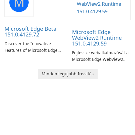
M
Windows.
Microsoft Edge Beta
Microsoft Edge
151.0.4129.72
WebView2 Runtime
151.0.4129.59
Discover the Innovative
Features of Microsoft Edge
Fejlessze webalkalmazását a
Beta: The Future of Web
Microsoft Edge WebView2
Browsing Microsoft Edge
futtatókörnyezettel!
Beta, developed by Microsoft
Minden legújabb frissítés
Corporation, is shaping the
landscape of modern web
browsers with its cutting-
edge features and seamless
user …