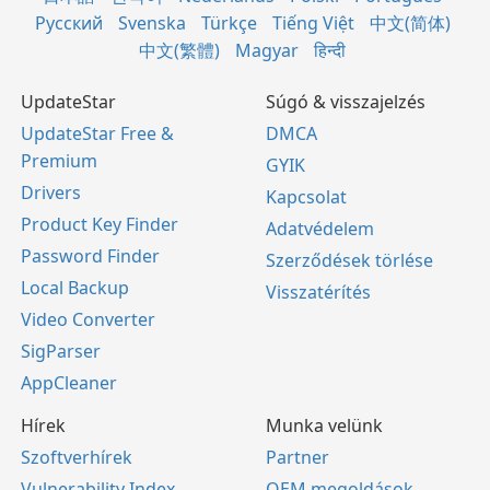
Русский
Svenska
Türkçe
Tiếng Việt
中文(简体)
中文(繁體)
Magyar
हिन्दी
UpdateStar
Súgó & visszajelzés
UpdateStar Free &
DMCA
Premium
GYIK
Drivers
Kapcsolat
Product Key Finder
Adatvédelem
Password Finder
Szerződések törlése
Local Backup
Visszatérítés
Video Converter
SigParser
AppCleaner
Hírek
Munka velünk
Szoftverhírek
Partner
Vulnerability Index
OEM megoldások