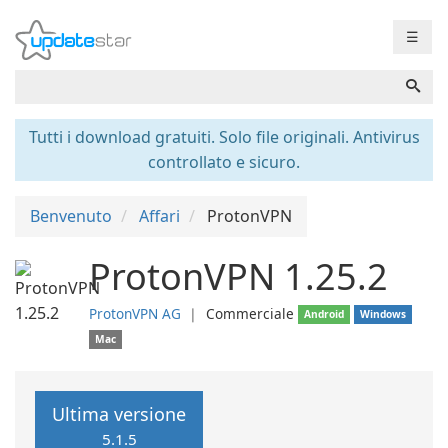
☰
Tutti i download gratuiti. Solo file originali. Antivirus
controllato e sicuro.
Benvenuto
Affari
ProtonVPN
ProtonVPN 1.25.2
ProtonVPN AG
❘
Commerciale
Android
Windows
Mac
Ultima versione
5.1.5