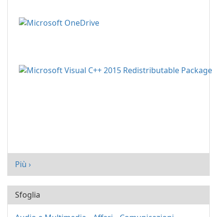
Più ›
Sfoglia