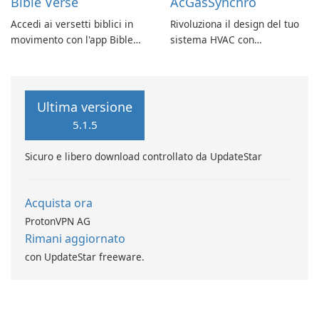
Bible Verse
AcGasSynchro
Accedi ai versetti biblici in
Rivoluziona il design del tuo
movimento con l'app Bible
sistema HVAC con
Verse di Vladimir Rybant
AcGasSynchro!
Ultima versione
5.1.5
Sicuro e libero download controllato da UpdateStar
Acquista ora
ProtonVPN AG
Rimani aggiornato
con UpdateStar freeware.