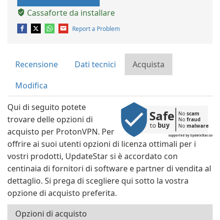
Cassaforte da installare
Report a Problem
Recensione
Dati tecnici
Acquista
Modifica
Qui di seguito potete
Safe
No 
scam
trovare delle opzioni di
No 
fraud
to 
buy
No 
malware
acquisto per ProtonVPN. Per
supported by UpdateStar.com
offrire ai suoi utenti opzioni di licenza ottimali per i
vostri prodotti, UpdateStar si è accordato con
centinaia di fornitori di software e partner di vendita al
dettaglio. Si prega di scegliere qui sotto la vostra
opzione di acquisto preferita.
Opzioni di acquisto