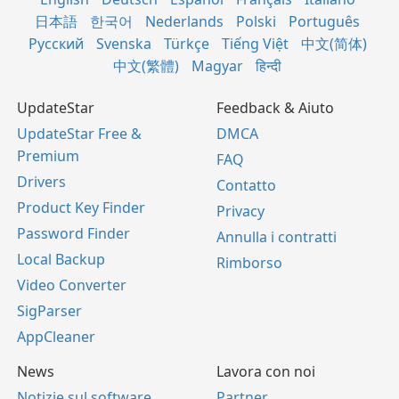
日本語
한국어
Nederlands
Polski
Português
Русский
Svenska
Türkçe
Tiếng Việt
中文(简体)
中文(繁體)
Magyar
हिन्दी
UpdateStar
Feedback & Aiuto
UpdateStar Free &
DMCA
Premium
FAQ
Drivers
Contatto
Product Key Finder
Privacy
Password Finder
Annulla i contratti
Local Backup
Rimborso
Video Converter
SigParser
AppCleaner
News
Lavora con noi
Notizie sul software
Partner