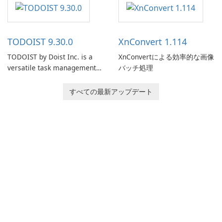
users capture, organize, and
access information across
multiple devices.
TODOIST 9.30.0
XnConvert 1.114
TODOIST by Doist Inc. is a
XnConvertによる効率的な画像
versatile task management
バッチ処理
tool designed to help
individuals and teams
すべての最新アップデート
organize their work and
increase productivity.