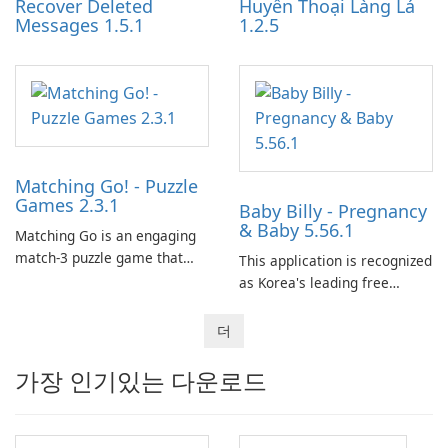
Recover Deleted
Huyền Thoại Làng Lá
Messages 1.5.1
1.2.5
Matching Go! - Puzzle
Games 2.3.1
Baby Billy - Pregnancy
& Baby 5.56.1
Matching Go is an engaging
match-3 puzzle game that
This application is recognized
invites players to join Chloe
as Korea's leading free
and her charming corgi,
platform for pregnancy and
Ollie, on an adventurous
baby tracking, offering
더
journey across diverse
essential healthcare tips and
landscapes.
doctor-approved articles.
가장 인기있는 다운로드