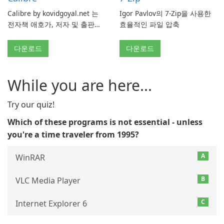
Calibre by kovidgoyal.net 는
Igor Pavlov의 7-Zip을 사용한
전자책 애호가, 저자 및 출판사
효율적인 파일 압축
에서 널리 사용하는 다재다능하
고 기능이 풍부한 전자책 관리
다운로드
다운로드
도구입니다. 이 무료 오픈 소스
소프트웨어는 사용자에게 다양
한 장치와 전자책 형식에서 전
While you are here...
자책을 구성, 변환, 편집 및 동
기화하기 위한 포괄적인 솔루션
Try our quiz!
을 제공합니다.
Which of these programs is not essential - unless
you're a time traveler from 1995?
A
WinRAR
B
VLC Media Player
C
Internet Explorer 6