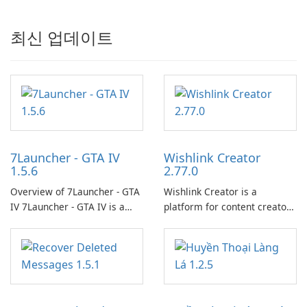
최신 업데이트
7Launcher - GTA IV
Wishlink Creator
1.5.6
2.77.0
Overview of 7Launcher - GTA
Wishlink Creator is a
IV 7Launcher - GTA IV is a
platform for content creators
specialized software
designed to monetize their
application designed to
work through built-in brand
optimize the gaming
partnerships and integrated
experience for Grand Theft
tools for content distribution
Auto IV.
and audience engagement.