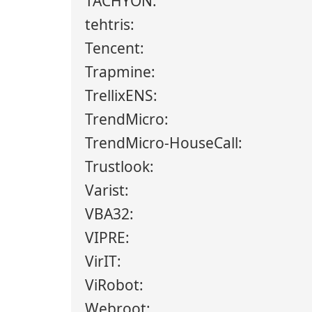
TACHYON:
tehtris:
Tencent:
Trapmine:
TrellixENS:
TrendMicro:
TrendMicro-HouseCall:
Trustlook:
Varist:
VBA32:
VIPRE:
VirIT:
ViRobot:
Webroot: