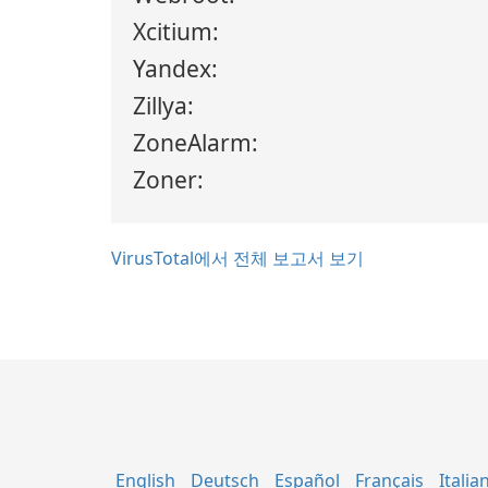
Xcitium:
Yandex:
Zillya:
ZoneAlarm:
Zoner:
VirusTotal에서 전체 보고서 보기
English
Deutsch
Español
Français
Italia