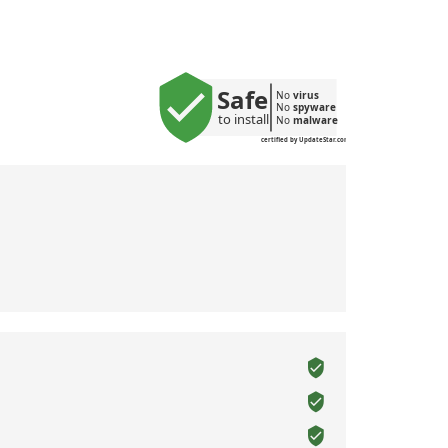
Safe
No 
virus
No 
spyware
to install
No 
malware
certified by UpdateStar.com