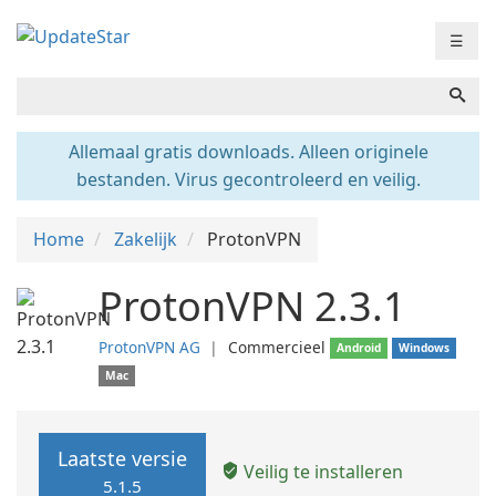
☰
Allemaal gratis downloads. Alleen originele
bestanden. Virus gecontroleerd en veilig.
Home
Zakelijk
ProtonVPN
ProtonVPN 2.3.1
ProtonVPN AG
❘
Commercieel
Android
Windows
Mac
Laatste versie
Veilig te installeren
5.1.5