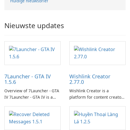
Huidige nieuwsbrief
Nieuwste updates
7Launcher - GTA IV
Wishlink Creator
1.5.6
2.77.0
Overview of 7Launcher - GTA
Wishlink Creator is a
IV 7Launcher - GTA IV is a
platform for content creators
specialized software
designed to monetize their
application designed to
work through built-in brand
optimize the gaming
partnerships and integrated
experience for Grand Theft
tools for content distribution
Auto IV.
and audience engagement.