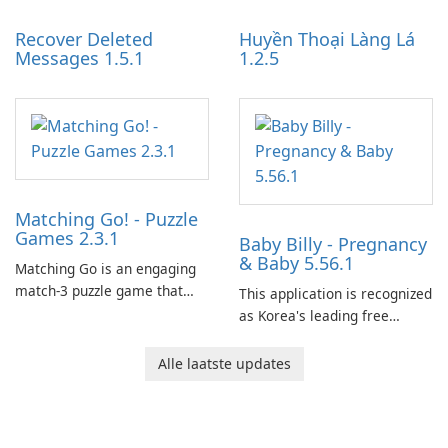
Recover Deleted
Huyền Thoại Làng Lá
Messages 1.5.1
1.2.5
Matching Go! - Puzzle
Games 2.3.1
Baby Billy - Pregnancy
& Baby 5.56.1
Matching Go is an engaging
match-3 puzzle game that
This application is recognized
invites players to join Chloe
as Korea's leading free
and her charming corgi,
platform for pregnancy and
Ollie, on an adventurous
baby tracking, offering
Alle laatste updates
journey across diverse
essential healthcare tips and
landscapes.
doctor-approved articles.