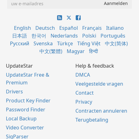
English
Deutsch
Español
Français
Italiano
日本語
한국어
Nederlands
Polski
Português
Русский
Svenska
Türkçe
Tiếng Việt
中文(简体)
中文(繁體)
Magyar
हिन्दी
UpdateStar
Help & feedback
UpdateStar Free &
DMCA
Premium
Veelgestelde vragen
Drivers
Contact
Product Key Finder
Privacy
Password Finder
Contracten annuleren
Local Backup
Terugbetaling
Video Converter
SigParser