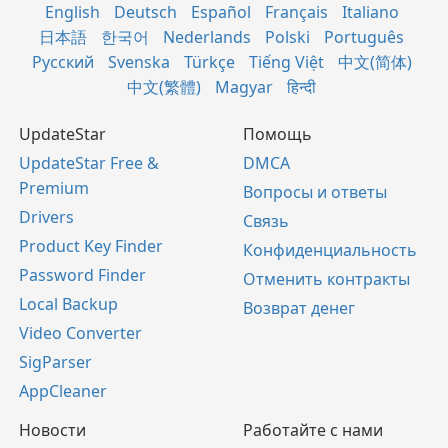
English
Deutsch
Español
Français
Italiano
日本語
한국어
Nederlands
Polski
Português
Русский
Svenska
Türkçe
Tiếng Việt
中文(简体)
中文(繁體)
Magyar
हिन्दी
UpdateStar
Помощь
UpdateStar Free &
DMCA
Premium
Вопросы и ответы
Drivers
Связь
Product Key Finder
Конфиденциальность
Password Finder
Отменить контракты
Local Backup
Возврат денег
Video Converter
SigParser
AppCleaner
Новости
Работайте с нами