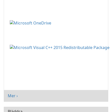
Mer ›
Bläddra