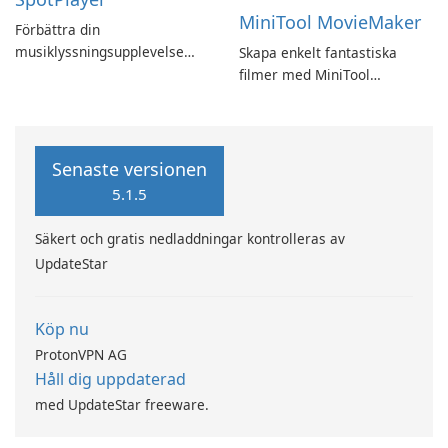
MiniTool MovieMaker
Förbättra din
musiklyssningsupplevelse
Skapa enkelt fantastiska
med SpotPlayer
filmer med MiniTool
MovieMaker.
Senaste versionen
5.1.5
Säkert och gratis nedladdningar kontrolleras av
UpdateStar
Köp nu
ProtonVPN AG
Håll dig uppdaterad
med UpdateStar freeware.