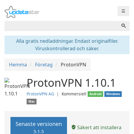
☰
Alla gratis nedladdningar. Endast originalfiler.
Viruskontrollerad och säker.
Hemma
Företag
ProtonVPN
ProtonVPN 1.10.1
ProtonVPN AG
❘
Kommersiell
Android
Windows
Mac
Senaste versionen
Säkert att installera
5.1.5