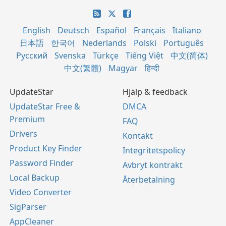
English
Deutsch
Español
Français
Italiano
日本語
한국어
Nederlands
Polski
Português
Русский
Svenska
Türkçe
Tiếng Việt
中文(简体)
中文(繁體)
Magyar
हिन्दी
UpdateStar
Hjälp & feedback
UpdateStar Free &
DMCA
Premium
FAQ
Drivers
Kontakt
Product Key Finder
Integritetspolicy
Password Finder
Avbryt kontrakt
Local Backup
Återbetalning
Video Converter
SigParser
AppCleaner