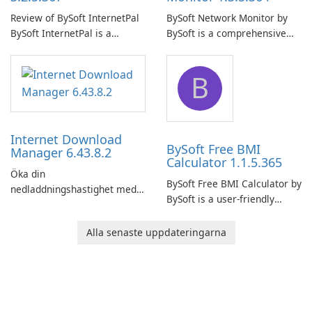
Review of BySoft InternetPal
BySoft Network Monitor by
BySoft InternetPal is a
BySoft is a comprehensive
comprehensive software
network monitoring software
application designed to
designed to help businesses
B
monitor your internet
effectively manage their
connection and provide real-
network infrastructure.
time insights into its
performance.
Internet Download
BySoft Free BMI
Manager 6.43.8.2
Calculator 1.1.5.365
Öka din
BySoft Free BMI Calculator by
nedladdningshastighet med
BySoft is a user-friendly
Internet Download Manager!
software application
designed to help you
Alla senaste uppdateringarna
calculate your Body Mass
Index quickly and accurately.