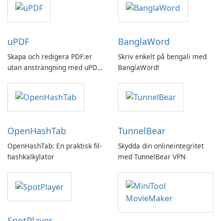
uPDF
BanglaWord
Skapa och redigera PDF:er
Skriv enkelt på bengali med
utan ansträngning med uPDF
BanglaWord!
by UPDF
OpenHashTab
TunnelBear
OpenHashTab: En praktisk fil-
Skydda din onlineintegritet
hashkalkylator
med TunnelBear VPN
SpotPlayer