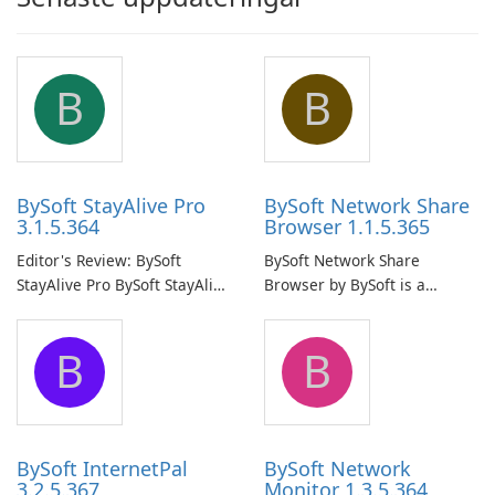
B
B
BySoft StayAlive Pro
BySoft Network Share
3.1.5.364
Browser 1.1.5.365
Editor's Review: BySoft
BySoft Network Share
StayAlive Pro BySoft StayAlive
Browser by BySoft is a
Pro is a reliable software
comprehensive software
application designed to
application that allows users
B
B
ensure the continuous and
to easily browse and manage
uninterrupted operation of
shared folders on their
your computer system.
network.
BySoft InternetPal
BySoft Network
3.2.5.367
Monitor 1.3.5.364