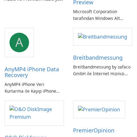
Preview
Kendinizi Daldırın
Microsoft Corporation
tarafından Windows Alt
Sistemi WSLg Önizleme -
Linux ve Windows
A
ortamlarının sorunsuz
entegrasyonu için
vazgeçilmez bir araç.
Breitbandmessung
Breitbandmessung by zafaco
AnyMP4 iPhone Data
GmbH ile İnternet Hızınızı
Recovery
Kontrol Edin!
AnyMP4 iPhone Veri
Kurtarma ile Kayıp iPhone
Verilerini Kolayca Kurtarın
PremierOpinion