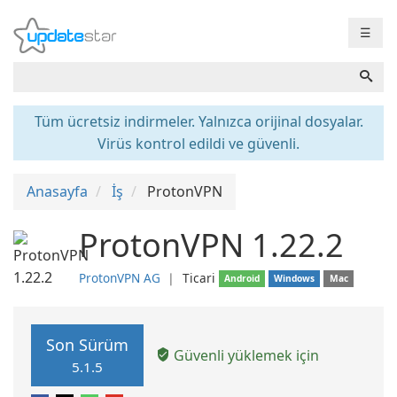
☰
Tüm ücretsiz indirmeler. Yalnızca orijinal dosyalar.
Virüs kontrol edildi ve güvenli.
Anasayfa
İş
ProtonVPN
ProtonVPN 1.22.2
ProtonVPN AG
❘
Ticari
Android
Windows
Mac
Son Sürüm
Güvenli yüklemek için
5.1.5