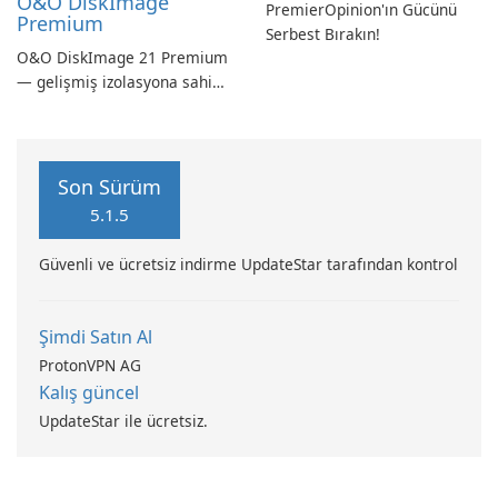
O&O DiskImage
PremierOpinion'ın Gücünü
Premium
Serbest Bırakın!
O&O DiskImage 21 Premium
— gelişmiş izolasyona sahip
güçlü, Alman yapımı tam
sistem yedekleme
Son Sürüm
5.1.5
Güvenli ve ücretsiz indirme UpdateStar tarafından kontrol
Şimdi Satın Al
ProtonVPN AG
Kalış güncel
UpdateStar ile ücretsiz.