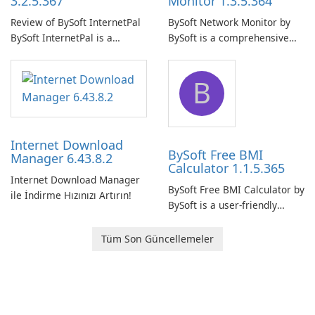
3.2.5.367
Monitor 1.3.5.364
Review of BySoft InternetPal
BySoft Network Monitor by
BySoft InternetPal is a
BySoft is a comprehensive
comprehensive software
network monitoring software
application designed to
designed to help businesses
B
monitor your internet
effectively manage their
connection and provide real-
network infrastructure.
time insights into its
performance.
Internet Download
BySoft Free BMI
Manager 6.43.8.2
Calculator 1.1.5.365
Internet Download Manager
BySoft Free BMI Calculator by
ile İndirme Hızınızı Artırın!
BySoft is a user-friendly
software application
designed to help you
Tüm Son Güncellemeler
calculate your Body Mass
Index quickly and accurately.