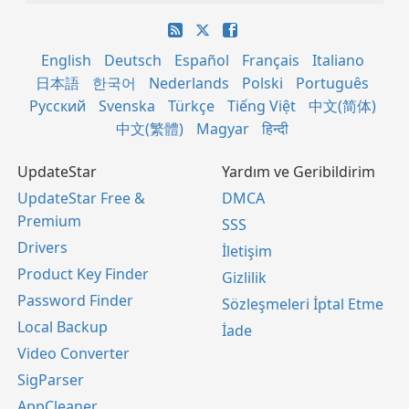
English
Deutsch
Español
Français
Italiano
日本語
한국어
Nederlands
Polski
Português
Русский
Svenska
Türkçe
Tiếng Việt
中文(简体)
中文(繁體)
Magyar
हिन्दी
UpdateStar
Yardım ve Geribildirim
UpdateStar Free &
DMCA
Premium
SSS
Drivers
İletişim
Product Key Finder
Gizlilik
Password Finder
Sözleşmeleri İptal Etme
Local Backup
İade
Video Converter
SigParser
AppCleaner