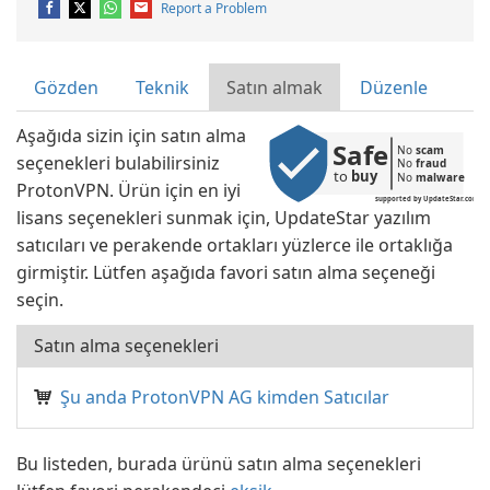
Report a Problem
Gözden
Teknik
Satın almak
Düzenle
Aşağıda sizin için satın alma
Safe
No 
scam
seçenekleri bulabilirsiniz
No 
fraud
to 
buy
No 
malware
ProtonVPN. Ürün için en iyi
supported by UpdateStar.com
lisans seçenekleri sunmak için, UpdateStar yazılım
satıcıları ve perakende ortakları yüzlerce ile ortaklığa
girmiştir. Lütfen aşağıda favori satın alma seçeneği
seçin.
Satın alma seçenekleri
Şu anda ProtonVPN AG kimden Satıcılar
Bu listeden, burada ürünü satın alma seçenekleri