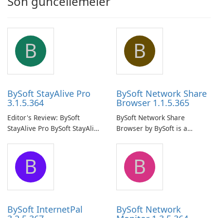
Son güncellemeler
B
B
BySoft StayAlive Pro
BySoft Network Share
3.1.5.364
Browser 1.1.5.365
Editor's Review: BySoft
BySoft Network Share
StayAlive Pro BySoft StayAlive
Browser by BySoft is a
Pro is a reliable software
comprehensive software
application designed to
application that allows users
B
B
ensure the continuous and
to easily browse and manage
uninterrupted operation of
shared folders on their
your computer system.
network.
BySoft InternetPal
BySoft Network