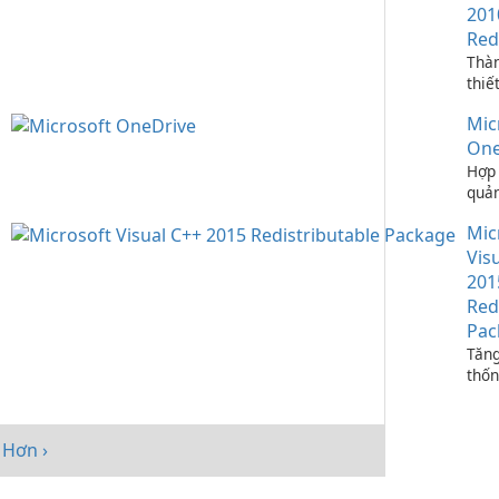
201
Red
Thà
thiế
ứng 
Mic
C++
One
Hợp 
quản
bạn 
Mic
One
Vis
201
Red
Pac
Tăng
thốn
Micr
C++
Redi
Hơn ›
Pack