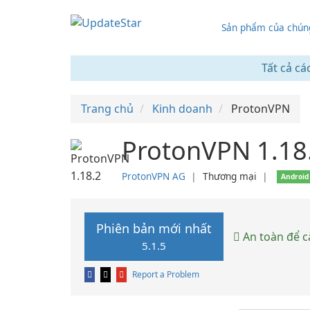
Sản phẩm của chúng
Tất cả cá
Trang chủ
Kinh doanh
ProtonVPN
ProtonVPN 1.18
ProtonVPN AG
❘
Thương mại
❘
Android
Phiên bản mới nhất
An toàn để c
5.1.5
Report a Problem