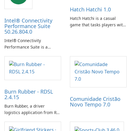
Hatch Hatchi 1.0
Hatch Hatchi is a casual
Intel® Connectivity
game that tasks players with
Performance Suite
50.26.804.0
achieving a high score,
hatching eggs, and sharing
Intel® Connectivity
progress with friends. The
Performance Suite is a
experience centers on
network optimization utility
incubating eggs and
designed to identify factors
expanding gameplay through
that affect connectivity and
continued hatching.
apply adaptive adjustments.
Burn Rubber - RDSL
2.4.15
Comunidade Cristão
Novo Tempo 7.0
Burn Rubber, a driver
logistics application from Rail
Delivery Services, is designed
to streamline communication