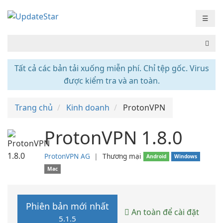
☰
Tất cả các bản tải xuống miễn phí. Chỉ tệp gốc. Virus
được kiểm tra và an toàn.
Trang chủ
Kinh doanh
ProtonVPN
ProtonVPN 1.8.0
ProtonVPN AG
❘
Thương mại
Android
Windows
Mac
Phiên bản mới nhất
An toàn để cài đặt
5.1.5