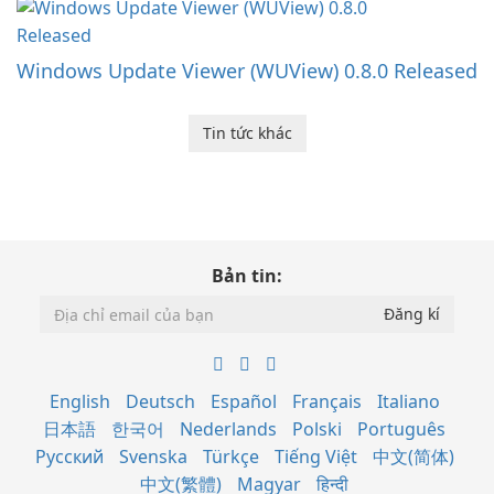
Windows Update Viewer (WUView) 0.8.0 Released
Tin tức khác
Bản tin:
English
Deutsch
Español
Français
Italiano
日本語
한국어
Nederlands
Polski
Português
Русский
Svenska
Türkçe
Tiếng Việt
中文(简体)
中文(繁體)
Magyar
हिन्दी