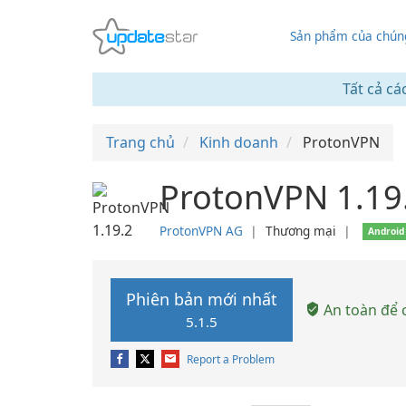
Sản phẩm của chúng
Tất cả cá
Trang chủ
Kinh doanh
ProtonVPN
ProtonVPN 1.19
ProtonVPN AG
❘
Thương mại
❘
Android
Phiên bản mới nhất
An toàn để c
5.1.5
Report a Problem