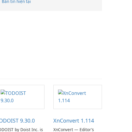
Bản tin hiện tại
ODOIST 9.30.0
XnConvert 1.114
DOIST by Doist Inc. is
XnConvert — Editor’s