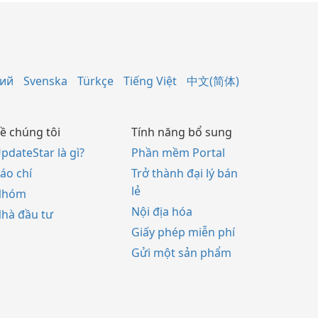
кий
Svenska
Türkçe
Tiếng Việt
中文(简体)
ề chúng tôi
Tính năng bổ sung
pdateStar là gì?
Phần mềm Portal
áo chí
Trở thành đại lý bán
lẻ
Nhóm
Nội địa hóa
hà đầu tư
Giấy phép miễn phí
Gửi một sản phẩm