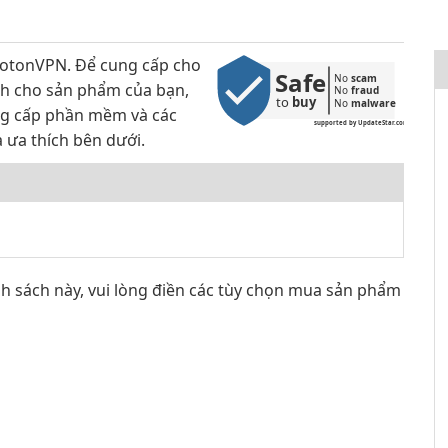
rotonVPN. Để cung cấp cho
Safe
No 
scam
nh cho sản phẩm của bạn,
No 
fraud
to 
buy
No 
malware
ng cấp phần mềm và các
supported by UpdateStar.com
a ưa thích bên dưới.
nh sách này, vui lòng điền các tùy chọn mua sản phẩm