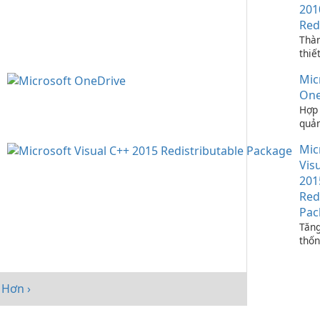
201
Red
Thà
thiế
ứng 
Mic
C++
One
Hợp 
quản
bạn 
Mic
One
Vis
201
Red
Pac
Tăng
thốn
Micr
C++
Redi
Hơn ›
Pack