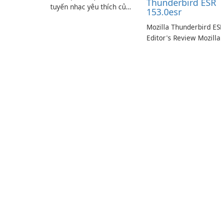
Thunderbird ESR
tuyến nhạc yêu thích của
153.0esr
bạn với Spotify.
Mozilla Thunderbird ES
Editor's Review Mozilla
Thunderbird ESR
(Extended Support
Release) is the long-te
support channel of the
Thunderbird desktop
email client designed f
organizations and user
who need predictable 