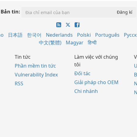
Bản tin:
no
日本語
한국어
Nederlands
Polski
Português
Русс
中文(繁體)
Magyar
हिन्दी
Tin tức
Làm việc với chúng
V
tôi
Phần mềm tin tức
U
Đối tác
Vulnerability Index
B
Giải pháp cho OEM
RSS
Chi nhánh
N