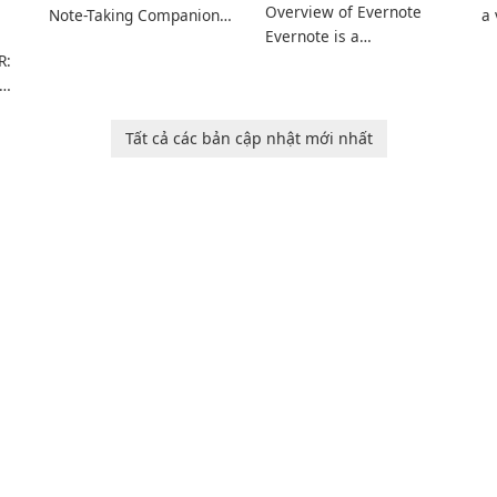
Overview of Evernote
Note-Taking Companion
a 
Evernote is a
Evernote, developed by
m
R:
comprehensive note-
EverNote Corp., is a
de
taking and organization
versatile note-taking
in
software designed to
application that helps
or
help users capture,
users capture ideas,
in
Tất cả các bản cập nhật mới nhất
rm
organize, and access
organize to-do lists, and
information across
keep track of important
multiple devices.
information.
or
s
…