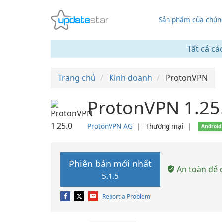
Sản phẩm của chúng
Tất cả cá
Trang chủ
Kinh doanh
ProtonVPN
ProtonVPN 1.25
ProtonVPN AG
❘
Thương mại
❘
Android
Phiên bản mới nhất
An toàn để c
5.1.5
Report a Problem