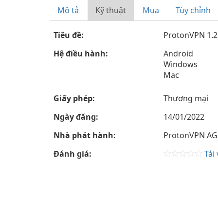
Mô tả
Kỹ thuật
Mua
Tùy chỉnh
Tiêu đề:
ProtonVPN 1.2
Hệ điều hành:
Android
Windows
Mac
Giấy phép:
Thương mại
Ngày đăng:
14/01/2022
Nhà phát hành:
ProtonVPN AG
Đánh giá:
Tải