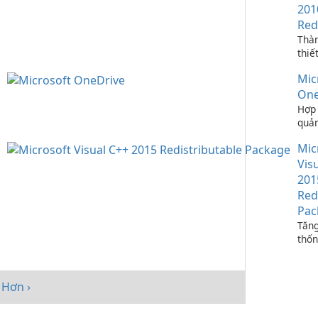
201
Red
Thà
thiế
ứng 
Mic
C++
One
Hợp 
quản
bạn 
Mic
One
Vis
201
Red
Pac
Tăng
thốn
Micr
C++
Redi
Hơn ›
Pack