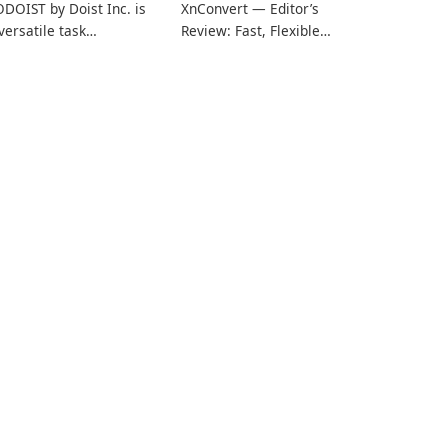
DOIST by Doist Inc. is
XnConvert — Editor’s
versatile task
Review: Fast, Flexible
anagement tool
Batch Image Converter
signed to help
for Windows, macOS and
dividuals and teams
Linux XnConvert is a
ganize their work and
polished, cross-platform
crease productivity.
batch image processor
from XnSoft that
balances depth and
simplicity.