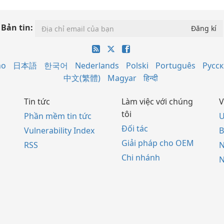
Bản tin:
no
日本語
한국어
Nederlands
Polski
Português
Русс
中文(繁體)
Magyar
हिन्दी
Tin tức
Làm việc với chúng
V
tôi
Phần mềm tin tức
U
Đối tác
Vulnerability Index
B
Giải pháp cho OEM
RSS
Chi nhánh
N