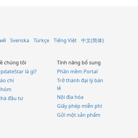
кий
Svenska
Türkçe
Tiếng Việt
中文(简体)
ề chúng tôi
Tính năng bổ sung
pdateStar là gì?
Phần mềm Portal
áo chí
Trở thành đại lý bán
lẻ
Nhóm
Nội địa hóa
hà đầu tư
Giấy phép miễn phí
Gửi một sản phẩm