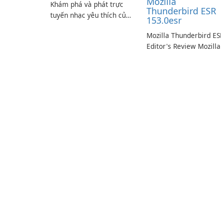
Mozilla
Khám phá và phát trực
Thunderbird ESR
tuyến nhạc yêu thích của
153.0esr
bạn với Spotify.
Mozilla Thunderbird ES
Editor's Review Mozilla
Thunderbird ESR
(Extended Support
Release) is the long-te
support channel of the
Thunderbird desktop
email client designed f
organizations and user
who need predictable 