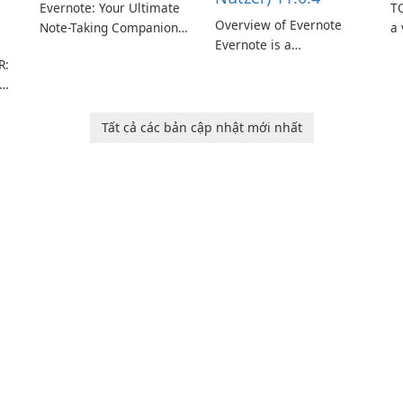
Evernote: Your Ultimate
TO
Overview of Evernote
Note-Taking Companion
a 
Evernote is a
Evernote, developed by
m
R:
comprehensive note-
EverNote Corp., is a
de
taking and organization
versatile note-taking
in
software designed to
application that helps
or
help users capture,
users capture ideas,
in
Tất cả các bản cập nhật mới nhất
rm
organize, and access
organize to-do lists, and
information across
keep track of important
multiple devices.
information.
or
s
…