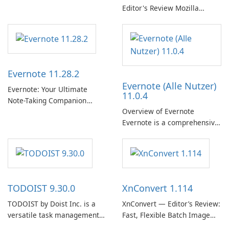
在线收听的权限。凭借个性化
Editor's Review Mozilla
推荐、离线收听和社交分享等
Thunderbird ESR (Extended
功能，Spotify 为用户提供无缝
Support Release) is the long-
的音乐体验，让他们发现、流
term support channel of the
式传输和欣赏他们最喜欢的音
Thunderbird desktop email
乐。 音乐流媒体： Spotify …
client designed for
Evernote 11.28.2
organizations and users who
Evernote (Alle Nutzer)
need predictable …
Evernote: Your Ultimate
11.0.4
Note-Taking Companion
Overview of Evernote
Evernote, developed by
Evernote is a comprehensive
EverNote Corp., is a versatile
note-taking and organization
note-taking application that
software designed to help
helps users capture ideas,
users capture, organize, and
organize to-do lists, and keep
access information across
track of important
multiple devices.
information.
TODOIST 9.30.0
XnConvert 1.114
TODOIST by Doist Inc. is a
XnConvert — Editor’s Review:
versatile task management
Fast, Flexible Batch Image
tool designed to help
Converter for Windows,