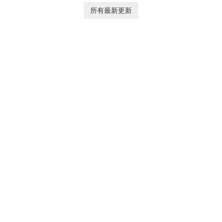
individuals and teams
macOS and Linux XnConvert
所有最新更新
organize their work and
is a polished, cross-platform
increase productivity.
batch image processor from
XnSoft that balances depth
and simplicity.