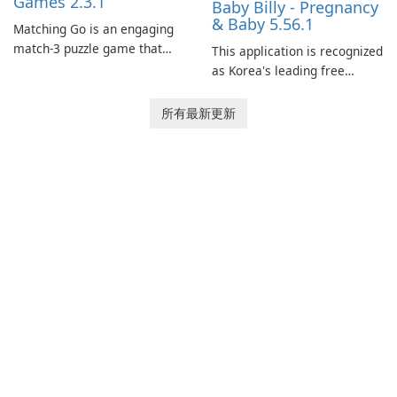
Games 2.3.1
Baby Billy - Pregnancy
& Baby 5.56.1
Matching Go is an engaging
match-3 puzzle game that
This application is recognized
invites players to join Chloe
as Korea's leading free
and her charming corgi,
platform for pregnancy and
Ollie, on an adventurous
baby tracking, offering
所有最新更新
journey across diverse
essential healthcare tips and
landscapes.
doctor-approved articles.