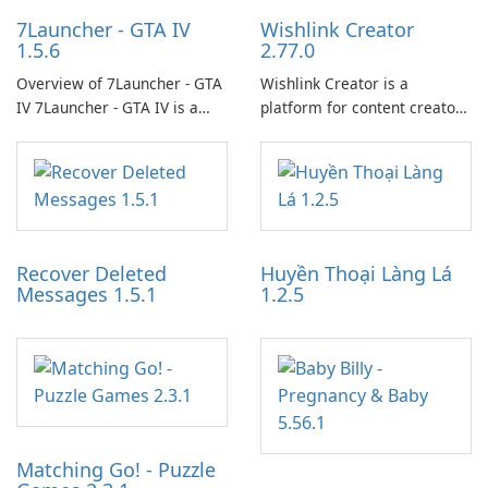
7Launcher - GTA IV
Wishlink Creator
1.5.6
2.77.0
Overview of 7Launcher - GTA
Wishlink Creator is a
IV 7Launcher - GTA IV is a
platform for content creators
specialized software
designed to monetize their
application designed to
work through built-in brand
optimize the gaming
partnerships and integrated
experience for Grand Theft
tools for content distribution
Auto IV.
and audience engagement.
Recover Deleted
Huyền Thoại Làng Lá
Messages 1.5.1
1.2.5
Matching Go! - Puzzle