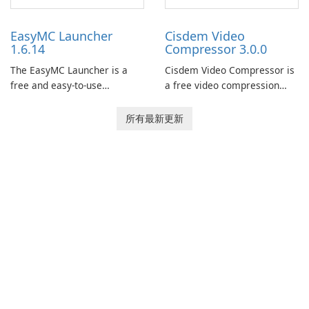
now offers widescreen
users to easily design 3D
support.
models and generate
EasyMC Launcher
Cisdem Video
captivating animated scenes.
1.6.14
Compressor 3.0.0
The EasyMC Launcher is a
Cisdem Video Compressor is
free and easy-to-use
a free video compression
Minecraft launcher
software for Mac. It allows
developed by EasyMC. It
users to compress media
所有最新更新
allows Minecraft players to
files by setting the
quickly and easily access
percentage, target file size,
their favorite servers and
and file parameters to
mods with just a few clicks.
ensure satisfactory results.