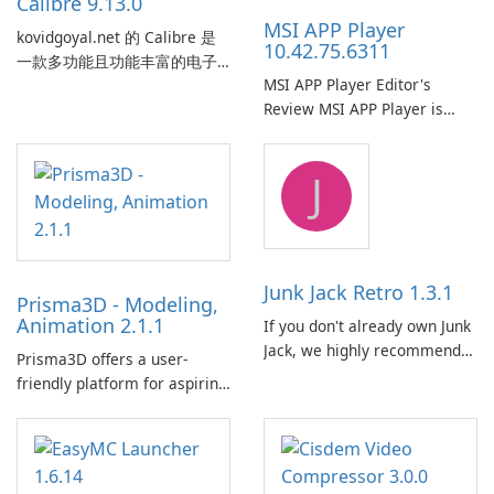
Calibre 9.13.0
MSI APP Player
kovidgoyal.net 的 Calibre 是
10.42.75.6311
一款多功能且功能丰富的电子
MSI APP Player Editor's
书管理工具，被电子书爱好
Review MSI APP Player is
者、作者和出版商广泛使用。
MSI’s Windows Android
这款免费的开源软件为用户提
emulator built atop the
供了一个全面的解决方案，用
J
BlueStacks engine and tuned
于跨各种设备和电子书格式组
for MSI hardware.
织、转换、编辑和同步电子
书。 电子书图书馆管理：
Calibre 作为组织和管理电子书
的中央图书馆，允许用户轻松
Junk Jack Retro 1.3.1
Prisma3D - Modeling,
对电子书进行分类、标记和搜
Animation 2.1.1
If you don't already own Junk
索。它提供强大的图书馆管理
Jack, we highly recommend
功能，以保持电子书收藏井井
Prisma3D offers a user-
purchasing it before
有条。 电子书格式转换： 用户
friendly platform for aspiring
considering Junk Jack Retro.
可以使用 Calibre …
3D creators to bring their
This game is where it all
imagination to life. With a
began! Junk Jack Retro,
wide range of tools and
formerly known as Junk Jack,
features, this app allows