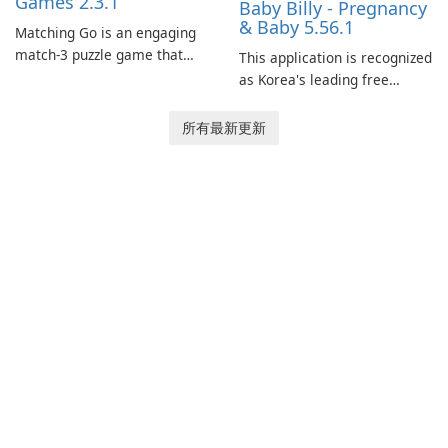
Games 2.3.1
Baby Billy - Pregnancy
& Baby 5.56.1
Matching Go is an engaging
match-3 puzzle game that
This application is recognized
invites players to join Chloe
as Korea's leading free
and her charming corgi,
platform for pregnancy and
Ollie, on an adventurous
baby tracking, offering
所有最新更新
journey across diverse
essential healthcare tips and
landscapes.
doctor-approved articles.