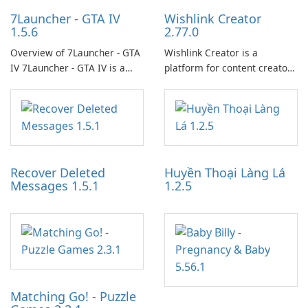
7Launcher - GTA IV
Wishlink Creator
1.5.6
2.77.0
Overview of 7Launcher - GTA
Wishlink Creator is a
IV 7Launcher - GTA IV is a
platform for content creators
specialized software
designed to monetize their
application designed to
work through built-in brand
optimize the gaming
partnerships and integrated
experience for Grand Theft
tools for content distribution
Auto IV.
and audience engagement.
Recover Deleted
Huyền Thoại Làng Lá
Messages 1.5.1
1.2.5
Matching Go! - Puzzle