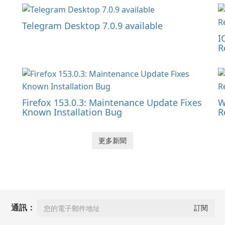
Telegram Desktop 7.0.9 available
I
R
Firefox 153.0.3: Maintenance Update Fixes
W
Known Installation Bug
R
更多新聞
通訊：