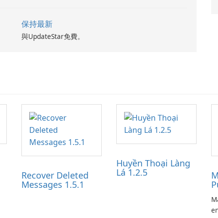
保持最新
與UpdateStar免費。
Huyền Thoại Làng
Lá 1.2.5
Recover Deleted
M
Messages 1.5.1
P
Ma
en