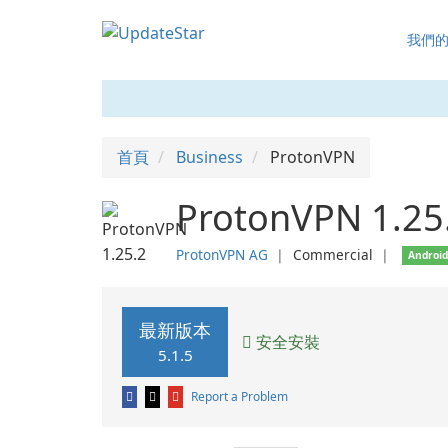
我們
首頁
Business
ProtonVPN
ProtonVPN 1.25
ProtonVPN AG
❘
Commercial
❘
Androi
最新版本
安全安裝
5.1.5
Report a Problem