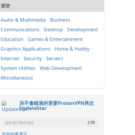
20
用程
瀏覽
式的
人使
套件
組織
應用
Audio & Multimedia
Business
取、
Win
定期
Communications
Desktop
Development
正常
裝置
鍵執
其成
Education
Games & Entertainment
主要
分 包含重要的函式
Graphics Applications
Home & Hobby
庫，如
Internet
Security
Servers
基礎
（MF
System Utilities
Web Development
C++
C+
Miscellaneous
保不
的相
x86
決不會錯過的更新ProtonVPN再次
UpdateStar
當前時事通訊