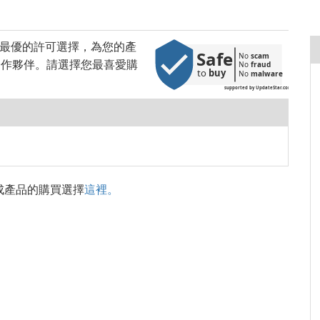
提供最優的許可選擇，為您的產
Safe
No 
scam
售合作夥伴。請選擇您最喜愛購
No 
fraud
to 
buy
No 
malware
supported by UpdateStar.com
成產品的購買選擇
這裡。