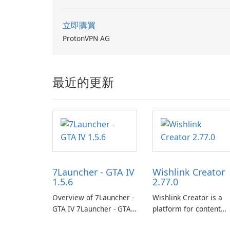
立即購買
ProtonVPN AG
最近的更新
7Launcher - GTA IV
Wishlink Creator
1.5.6
2.77.0
Overview of 7Launcher -
Wishlink Creator is a
GTA IV 7Launcher - GTA
platform for content
IV is a specialized
creators designed to