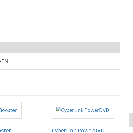
VPN。
oster
CyberLink PowerDVD