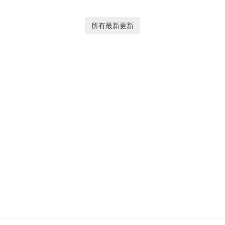
ga
pl
he
所有最新更新
Ol
d
jo
la