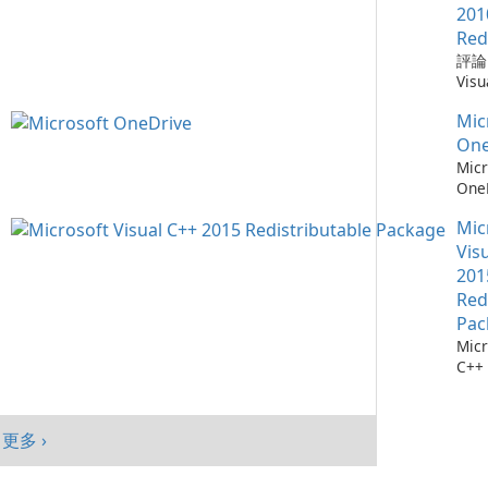
需要
Win
Chr
201
仔細
mac
器，
Red
自動
And
全性
評論：
會自
旨在
深度
Visu
腦以
高階
Mic
Redi
序，
提供
統。
Mic
by M
點擊
入、
加入
Micr
One
它們
現代
能、
C++
Micr
找每
Goo
制及
Redi
One
最新
與平
目標
是由 
測：為
料庫：
面與
創作
發的
Mic
36
擁有
及平
戶，
式，
流程
Vis
1,90
績效
結合
Micr
存 M
201
Chr
現代
C++
One
Red
Java
效與
程式
成熟
Edg
Pac
件。
務，與
Micr
Visu
365
C++
的電
及 
行套
此版本
合。O
Micr
為 W
C++
客戶
更多 ›
行套
mac
Visu
And