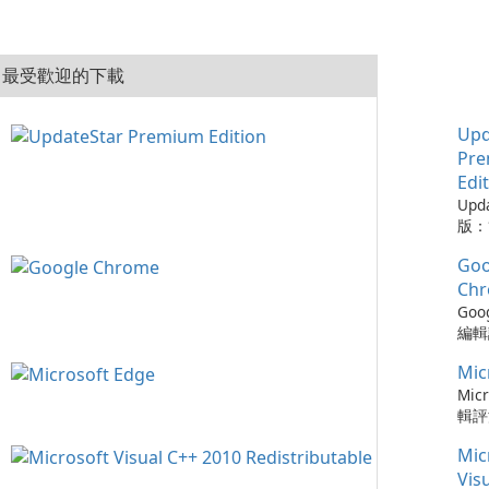
最受歡迎的下載
Upd
Pr
Edi
Upd
版：
的實
Goo
Upd
版是
Ch
工具
Goo
的程
編輯評
從而
Ch
保持
Mic
瀏覽
可以
速度
Micr
時軟
更新
輯評
化建
以及與
快速
您的
Mic
務的
瀏覽器
容，
Chr
Ed
Vis