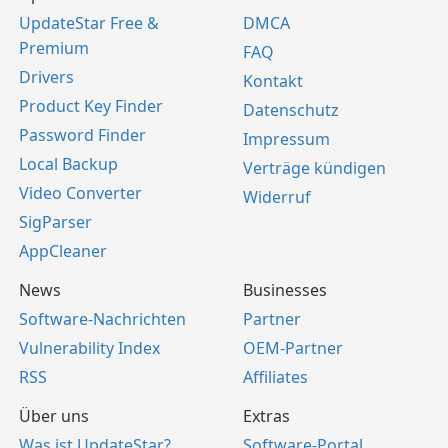
UpdateStar Free &
DMCA
Premium
FAQ
Drivers
Kontakt
Product Key Finder
Datenschutz
Password Finder
Impressum
Local Backup
Verträge kündigen
Video Converter
Widerruf
SigParser
AppCleaner
News
Businesses
Software-Nachrichten
Partner
Vulnerability Index
OEM-Partner
RSS
Affiliates
Über uns
Extras
Was ist UpdateStar?
Software-Portal