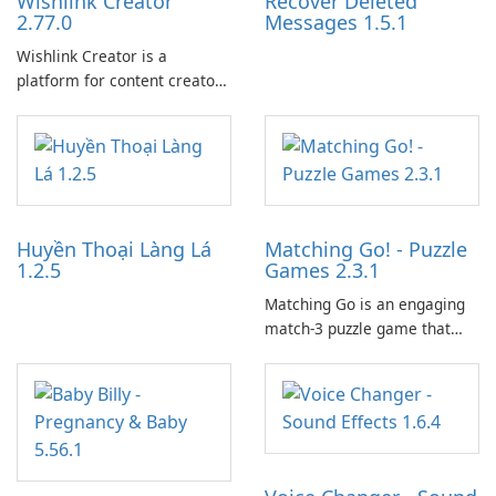
Wishlink Creator
Recover Deleted
2.77.0
Messages 1.5.1
Wishlink Creator is a
platform for content creators
designed to monetize their
work through built-in brand
partnerships and integrated
tools for content distribution
and audience engagement.
Huyền Thoại Làng Lá
Matching Go! - Puzzle
1.2.5
Games 2.3.1
Matching Go is an engaging
match-3 puzzle game that
invites players to join Chloe
and her charming corgi,
Ollie, on an adventurous
journey across diverse
landscapes.