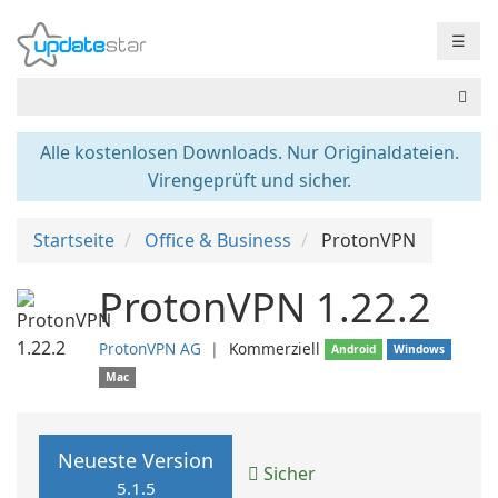
☰
Alle kostenlosen Downloads. Nur Originaldateien.
Virengeprüft und sicher.
Startseite
Office & Business
ProtonVPN
ProtonVPN 1.22.2
ProtonVPN AG
❘
Kommerziell
Android
Windows
Mac
Neueste Version
Sicher
5.1.5