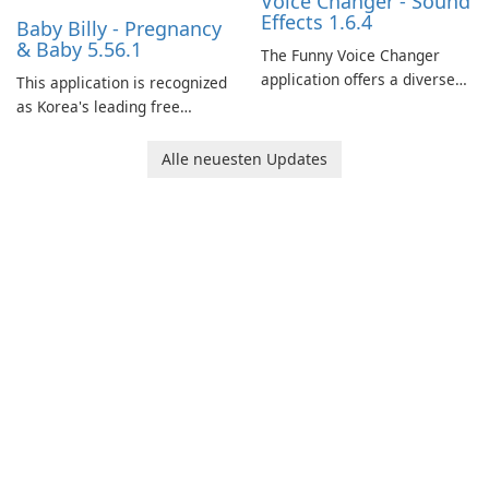
Voice Changer - Sound
Effects 1.6.4
Baby Billy - Pregnancy
& Baby 5.56.1
The Funny Voice Changer
application offers a diverse
This application is recognized
selection of over 50 sound
as Korea's leading free
and voice effects, providing
platform for pregnancy and
users with robust
baby tracking, offering
Alle neuesten Updates
customization options for
essential healthcare tips and
voice modification.
doctor-approved articles.