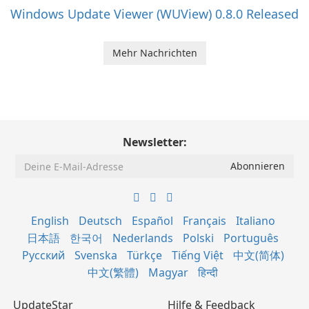
Windows Update Viewer (WUView) 0.8.0 Released
Mehr Nachrichten
Newsletter:
English
Deutsch
Español
Français
Italiano
日本語
한국어
Nederlands
Polski
Português
Русский
Svenska
Türkçe
Tiếng Việt
中文(简体)
中文(繁體)
Magyar
हिन्दी
UpdateStar
Hilfe & Feedback