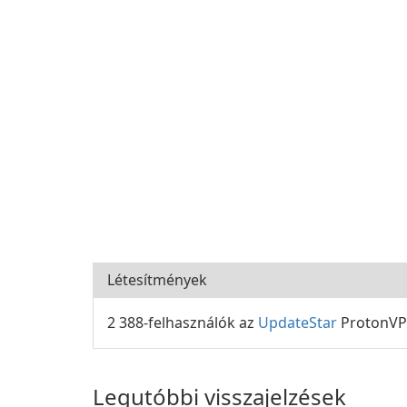
Létesítmények
2 388-felhasználók az
UpdateStar
ProtonVPN
Legutóbbi visszajelzések