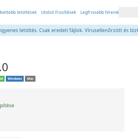
veltebb letöltések
Utolsó frissítések
Legfrissebb híreink
gyenes letöltés. Csak eredeti fájlok. Vírusellenőrzött és bi
.0
id
Windows
Mac
pítése