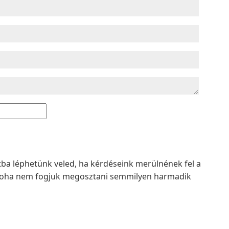
atba léphetünk veled, ha kérdéseink merülnének fel a
t soha nem fogjuk megosztani semmilyen harmadik