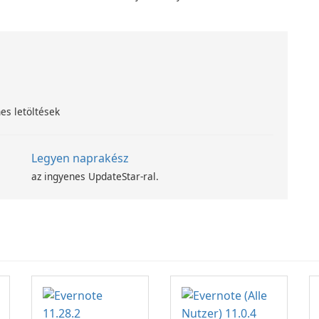
számítástechnika-fejlesztési
programjával
es letöltések
Legyen naprakész
az ingyenes UpdateStar-ral.