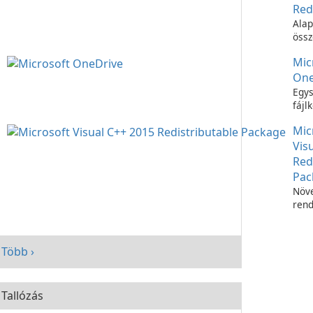
Red
Alap
össz
C++
Mic
futt
One
Egys
fájl
Micr
Mic
OneD
Vis
Red
Pac
Növe
rend
telj
Micr
C++
Több ›
Redi
Pac
segí
Tallózás