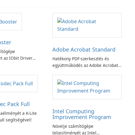
oster
Adobe Acrobat Standard
ítógépe
t az IObit Driver
Hatékony PDF-szerkesztés és
ciójával
együttműködés az Adobe Acrobat
Standard alkalmazással.
ec Pack Full
Intel Computing
aélményét a K-Lite
Improvement Program
ll segítségével!
Növelje számítógépe
teljesítményét az Intel