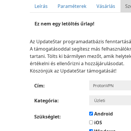
Leírás
Paraméterek
Vásárlás
Sz
Ez nem egy letöltés űrlap!
Az UpdateStar programadatbázis fenntartását 
A támogatásoddal segítesz más felhasználókn
tartani. Tölts ki bármilyen mezőt, amik helyt
értékelni és ellenőrizni a hozzájárulásodat.
Köszönjük az UpdateStar támogatását!
Cím:
Kategória:
Android
Szükséglet:
iOS