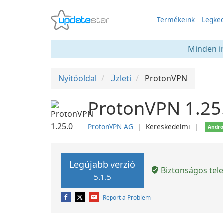
Termékeink
Legked
Minden in
Nyitóoldal
Üzleti
ProtonVPN
ProtonVPN 1.25
ProtonVPN AG
❘
Kereskedelmi
❘
Andro
Legújabb verzió
Biztonságos tele
5.1.5
Report a Problem