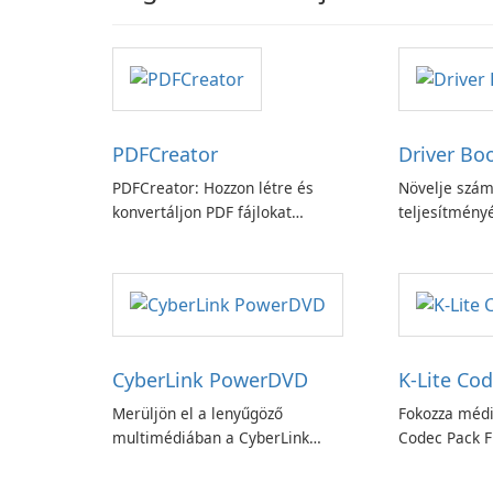
PDFCreator
Driver Bo
PDFCreator: Hozzon létre és
Növelje szám
konvertáljon PDF fájlokat
teljesítményé
könnyedén!
Booster funk
CyberLink PowerDVD
K-Lite Cod
Merüljön el a lenyűgöző
Fokozza médi
multimédiában a CyberLink
Codec Pack Fu
PowerDVD-vel