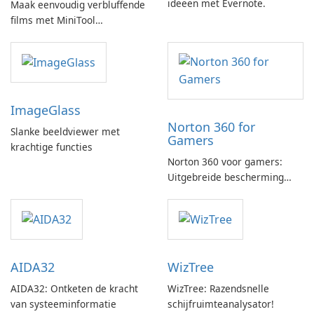
ideeën met Evernote.
Maak eenvoudig verbluffende
films met MiniTool
MovieMaker.
ImageGlass
Norton 360 for
Slanke beeldviewer met
Gamers
krachtige functies
Norton 360 voor gamers:
Uitgebreide bescherming
met gamingoptimalisatie
AIDA32
WizTree
AIDA32: Ontketen de kracht
WizTree: Razendsnelle
van systeeminformatie
schijfruimteanalysator!