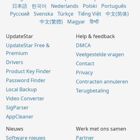
日本語
한국어
Nederlands
Polski
Português
Русский
Svenska
Türkçe
Tiếng Việt
中文(简体)
中文(繁體)
Magyar
हिन्दी
UpdateStar
Help & feedback
UpdateStar Free &
DMCA
Premium
Veelgestelde vragen
Drivers
Contact
Product Key Finder
Privacy
Password Finder
Contracten annuleren
Local Backup
Terugbetaling
Video Converter
SigParser
AppCleaner
Nieuws
Werk met ons samen
Software nieuws
Partner