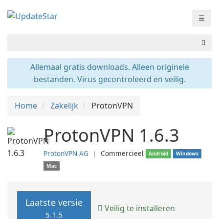
☰
Allemaal gratis downloads. Alleen originele
bestanden. Virus gecontroleerd en veilig.
Home
Zakelijk
ProtonVPN
ProtonVPN 1.6.3
ProtonVPN AG
❘
Commercieel
Android
Windows
Mac
Laatste versie
Veilig te installeren
5.1.5