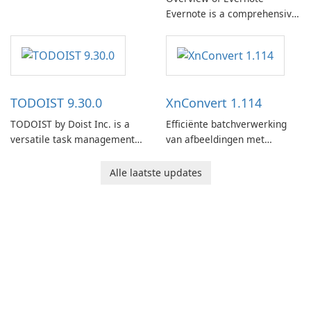
Evernote is a comprehensive
note-taking and organization
software designed to help
users capture, organize, and
access information across
multiple devices.
TODOIST 9.30.0
XnConvert 1.114
TODOIST by Doist Inc. is a
Efficiënte batchverwerking
versatile task management
van afbeeldingen met
tool designed to help
XnConvert
individuals and teams
Alle laatste updates
organize their work and
increase productivity.