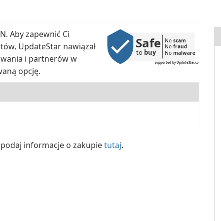
N. Aby zapewnić Ci
Safe
No 
scam
któw, UpdateStar nawiązał
No 
fraud
to 
buy
No 
malware
wania i partnerów w
supported by UpdateStar.com
waną opcję.
y, podaj informacje o zakupie
tutaj
.