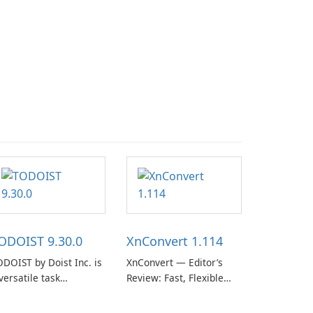
ODOIST 9.30.0
XnConvert 1.114
DOIST by Doist Inc. is
XnConvert — Editor’s
versatile task
Review: Fast, Flexible
anagement tool
Batch Image Converter
signed to help
for Windows, macOS and