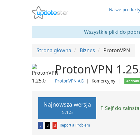
Nasze produkt
Wszystkie pliki do pobr
Strona główna
Biznes
ProtonVPN
ProtonVPN 1.25
ProtonVPN AG
❘
Komercyjny
❘
Android
Najnowsza wersja
Sejf do zainst
5.1.5
Report a Problem