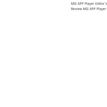
MSI APP Player Editor'
com facilidade usando o
Review MSI APP Player 
Calibre.
MSI’s Windows Android
emulator built atop the
BlueStacks engine and
tuned for MSI hardwar