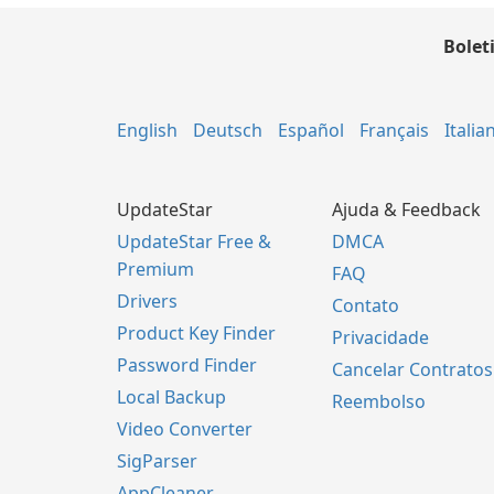
Bolet
English
Deutsch
Español
Français
Italia
UpdateStar
Ajuda & Feedback
UpdateStar Free &
DMCA
Premium
FAQ
Drivers
Contato
Product Key Finder
Privacidade
Password Finder
Cancelar Contratos
Local Backup
Reembolso
Video Converter
SigParser
AppCleaner