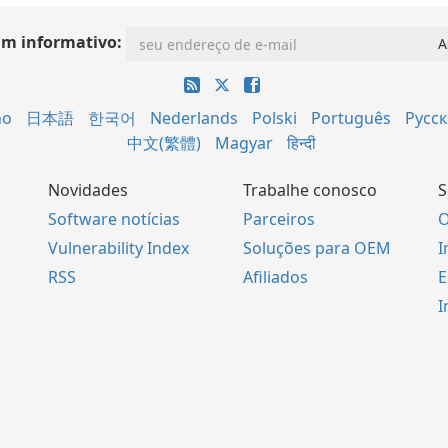
im informativo:
no
日本語
한국어
Nederlands
Polski
Português
Русс
中文(繁體)
Magyar
हिन्दी
Novidades
Trabalhe conosco
S
Software notícias
Parceiros
O
Vulnerability Index
Soluções para OEM
I
RSS
Afiliados
E
I