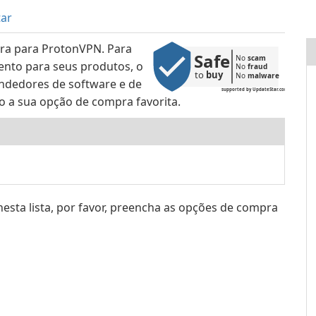
tar
ra para ProtonVPN. Para
Safe
No 
scam
ento para seus produtos, o
No 
fraud
to 
buy
No 
malware
ndedores de software e de
supported by UpdateStar.com
xo a sua opção de compra favorita.
nesta lista, por favor, preencha as opções de compra