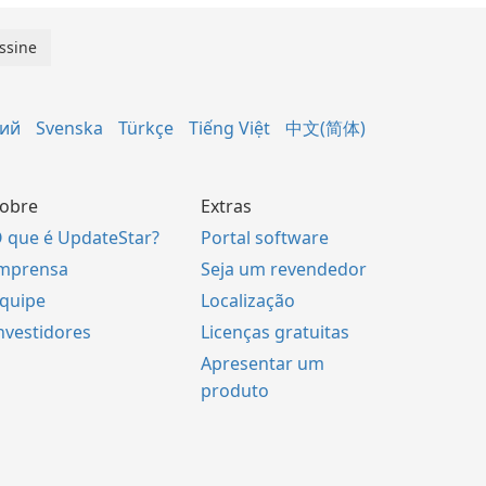
кий
Svenska
Türkçe
Tiếng Việt
中文(简体)
obre
Extras
 que é UpdateStar?
Portal software
mprensa
Seja um revendedor
quipe
Localização
nvestidores
Licenças gratuitas
Apresentar um
produto