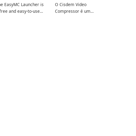
he EasyMC Launcher is
O Cisdem Video
free and easy-to-use
Compressor é um
necraft launcher
software compacto de
veloped by EasyMC. It
compressão de vídeo
lows Minecraft players
para Mac. Ele permite
 quickly and easily
que os usuários
cess their favorite
compactem arquivos de
ervers and mods with
mídia definindo a
st a few clicks.
porcentagem, o tamanho
do arquivo de destino e
os parâmetros do
arquivo para garantir …