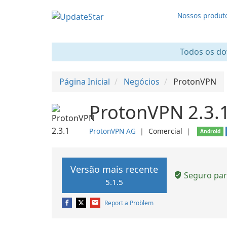
Nossos produt
Todos os dow
Página Inicial
Negócios
ProtonVPN
ProtonVPN 2.3.
ProtonVPN AG
❘
Comercial
❘
Android
Versão mais recente
Seguro para
5.1.5
Report a Problem