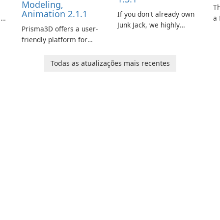
Modeling,
s
T
Animation 2.1.1
If you don't already own
is
a 
Junk Jack, we highly
Prisma3D offers a user-
Mi
recommend purchasing
friendly platform for
de
it before considering
aspiring 3D creators to
al
Junk Jack Retro. This
e.
bring their imagination
to
Todas as atualizações mais recentes
game is where it all
to life. With a wide range
ac
began! Junk Jack Retro,
of tools and features,
s
formerly known as Junk
this app allows users to
ju
Jack, now offers
easily design 3D models
widescreen support.
and generate captivating
animated scenes.