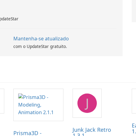
pdateStar
Mantenha-se atualizado
com o UpdateStar gratuito.
J
E
Junk Jack Retro
1
Prisma3D -
1.3.1