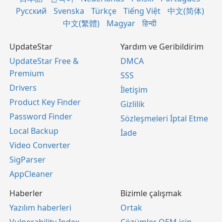
Русский
Svenska
Türkçe
Tiếng Việt
中文(简体)
中文(繁體)
Magyar
हिन्दी
UpdateStar
Yardım ve Geribildirim
UpdateStar Free &
DMCA
Premium
SSS
Drivers
İletişim
Product Key Finder
Gizlilik
Password Finder
Sözleşmeleri İptal Etme
Local Backup
İade
Video Converter
SigParser
AppCleaner
Haberler
Bizimle çalışmak
Yazılım haberleri
Ortak