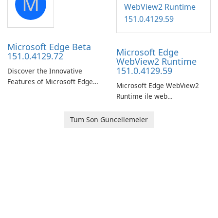
M
Windows.
Microsoft Edge Beta
Microsoft Edge
151.0.4129.72
WebView2 Runtime
151.0.4129.59
Discover the Innovative
Features of Microsoft Edge
Microsoft Edge WebView2
Beta: The Future of Web
Runtime ile web
Browsing Microsoft Edge
uygulamanızı geliştirin!
Beta, developed by Microsoft
Tüm Son Güncellemeler
Corporation, is shaping the
landscape of modern web
browsers with its cutting-
edge features and seamless
user …