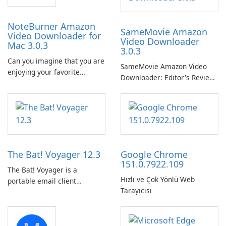
NoteBurner Amazon
SameMovie Amazon
Video Downloader for
Video Downloader
Mac 3.0.3
3.0.3
Can you imagine that you are
SameMovie Amazon Video
enjoying your favorite
Downloader: Editor's Review
Amazon movies or TV shows
SameMovie Amazon Video
lying on the beach, camping
Downloader is a desktop
in the woods or even during
utility for saving Amazon
your long commute to work
Prime Video titles and other
by subway?
Amazon web-player content
to local drives in MP4 or MKV.
The Bat! Voyager 12.3
Google Chrome
151.0.7922.109
The Bat! Voyager is a
Hızlı ve Çok Yönlü Web
portable email client
Tarayıcısı
software which you can
launch from any USB or
portable media on any
computer running Microsoft