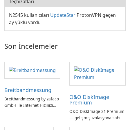
Teçhizatları
N2545 kullanıcıları
UpdateStar
ProtonVPN geçen
ay yüklü vardı.
Son İncelemeler
Breitbandmessung
O&O DiskImage
Breitbandmessung by zafaco
Premium
GmbH ile İnternet Hızınızı
O&O DiskImage 21 Premium
Kontrol Edin!
— gelişmiş izolasyona sahip
güçlü, Alman yapımı tam