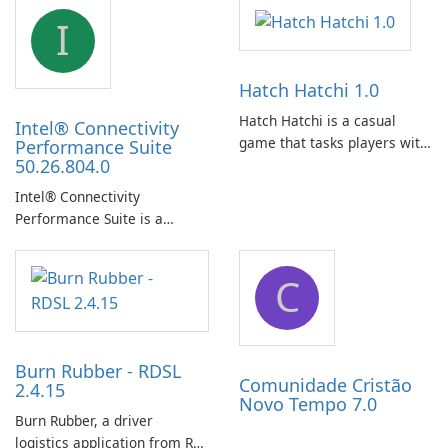
I
Hatch Hatchi 1.0
Hatch Hatchi is a casual
Intel® Connectivity
game that tasks players with
Performance Suite
50.26.804.0
achieving a high score,
hatching eggs, and sharing
Intel® Connectivity
progress with friends. The
Performance Suite is a
experience centers on
network optimization utility
incubating eggs and
designed to identify factors
expanding gameplay through
C
that affect connectivity and
continued hatching.
apply adaptive adjustments.
Burn Rubber - RDSL
Comunidade Cristão
2.4.15
Novo Tempo 7.0
Burn Rubber, a driver
logistics application from Rail