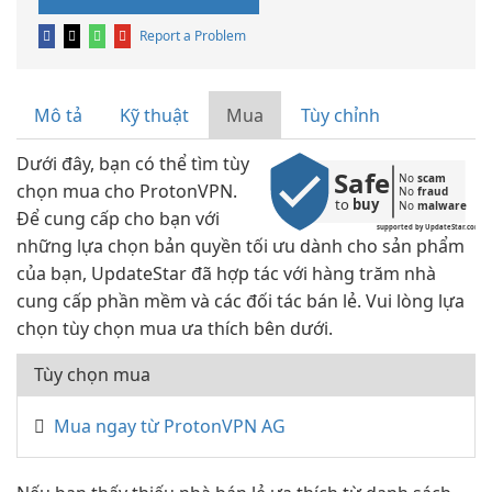
Report a Problem
Mô tả
Kỹ thuật
Mua
Tùy chỉnh
Dưới đây, bạn có thể tìm tùy
Safe
No 
scam
chọn mua cho ProtonVPN.
No 
fraud
to 
buy
No 
malware
Để cung cấp cho bạn với
supported by UpdateStar.com
những lựa chọn bản quyền tối ưu dành cho sản phẩm
của bạn, UpdateStar đã hợp tác với hàng trăm nhà
cung cấp phần mềm và các đối tác bán lẻ. Vui lòng lựa
chọn tùy chọn mua ưa thích bên dưới.
Tùy chọn mua
Mua ngay từ ProtonVPN AG