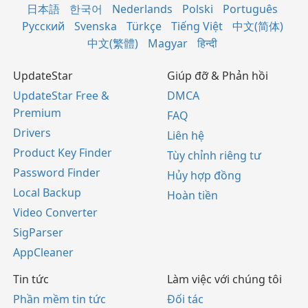
日本語
한국어
Nederlands
Polski
Português
Русский
Svenska
Türkçe
Tiếng Việt
中文(简体)
中文(繁體)
Magyar
हिन्दी
UpdateStar
Giúp đỡ & Phản hồi
UpdateStar Free &
DMCA
Premium
FAQ
Drivers
Liên hệ
Product Key Finder
Tùy chỉnh riêng tư
Password Finder
Hủy hợp đồng
Local Backup
Hoàn tiền
Video Converter
SigParser
AppCleaner
Tin tức
Làm việc với chúng tôi
Phần mềm tin tức
Đối tác