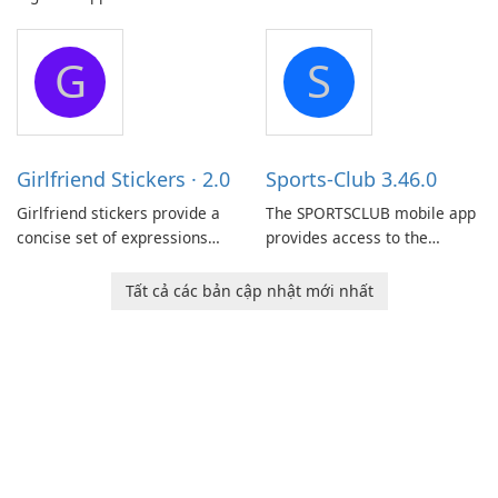
Delivery Services, is designed
to streamline communication
G
S
between drivers and
dispatchers, focusing on
efficient information sharing
to support day-to-day
coordination and operations.
Girlfriend Stickers · 2.0
Sports-Club 3.46.0
Girlfriend stickers provide a
The SPORTSCLUB mobile app
concise set of expressions
provides access to the
for daily chat on iPhone, iPad,
SPORTSCLUB fitness studio
and other Apple devices. The
from a smartphone, focusing
Tất cả các bản cập nhật mới nhất
collection centers on girly
on scheduling, data tracking,
imagery designed to
and training support. It aims
accompany conversations
to streamline daily workouts
with a lighthearted tone.
and trainer collaboration.