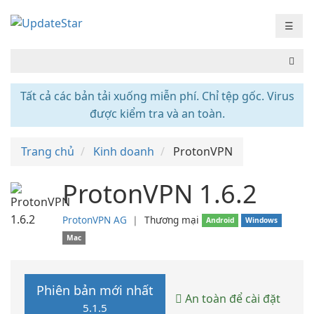
☰
Tất cả các bản tải xuống miễn phí. Chỉ tệp gốc. Virus
được kiểm tra và an toàn.
Trang chủ
Kinh doanh
ProtonVPN
ProtonVPN 1.6.2
ProtonVPN AG
❘
Thương mại
Android
Windows
Mac
Phiên bản mới nhất
An toàn để cài đặt
5.1.5