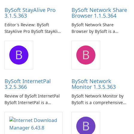
BySoft StayAlive Pro
BySoft Network Share
3.1.5.363
Browser 1.1.5.364
Editor's Review: BySoft
BySoft Network Share
StayAlive Pro BySoft StayAlive
Browser by BySoft is a
Pro is a reliable software
comprehensive software
application designed to
application that allows users
B
B
ensure the continuous and
to easily browse and manage
uninterrupted operation of
shared folders on their
your computer system.
network.
BySoft InternetPal
BySoft Network
3.2.5.366
Monitor 1.3.5.363
Review of BySoft InternetPal
BySoft Network Monitor by
BySoft InternetPal is a
BySoft is a comprehensive
comprehensive software
network monitoring software
application designed to
designed to help businesses
B
monitor your internet
effectively manage their
connection and provide real-
network infrastructure.