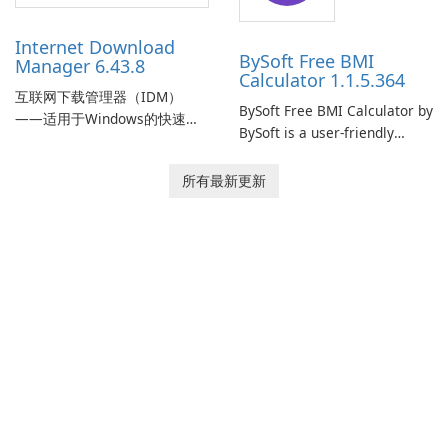
time insights into its
performance.
Internet Download
BySoft Free BMI
Manager 6.43.8
Calculator 1.1.5.364
互联网下载管理器（IDM）
BySoft Free BMI Calculator by
——适用于Windows的快速可
BySoft is a user-friendly
靠下载管理器 Tonec Inc. 的互
software application
联网下载管理器（IDM）是
designed to help you
所有最新更新
Microsoft Windows 的历史悠
calculate your Body Mass
久的下载加速器和管理器，专
Index quickly and accurately.
注于速度、可靠性和紧密的浏
览器集成。IDM 采用动态文件
分割、多部分下载和连接重用
来加快下载速度，提供强大的
简历和恢复功能，并提供获取
流媒体和批处理站点资源以供
离线使用的工具。Tonec 的定
期更新保持了与 Chrome、
Edge、Firefox 及其他基于
Chromium …