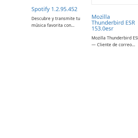
Spotify 1.2.95.452
Mozilla
Descubre y transmite tu
Thunderbird ESR
música favorita con
153.0esr
Spotify.
Mozilla Thunderbird ES
— Cliente de correo
electrónico estable,
seguro y listo para
empresas