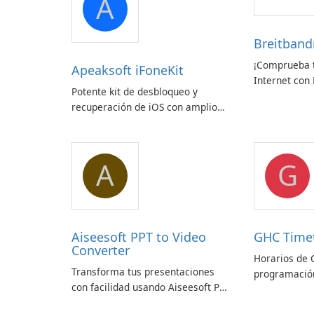
A
Breitban
¡Comprueba t
Apeaksoft iFoneKit
Internet con
Potente kit de desbloqueo y
zafaco GmbH
recuperación de iOS con amplio
soporte para dispositivos
A
G
Aiseesoft PPT to Video
GHC Time
Converter
Horarios de 
Transforma tus presentaciones
programación
con facilidad usando Aiseesoft PPT
a Convertidor de Vídeo