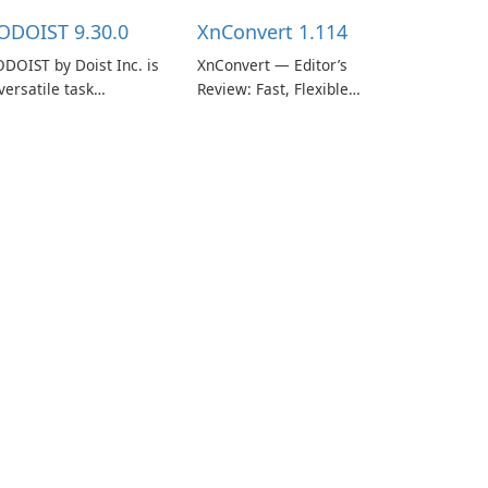
ODOIST 9.30.0
XnConvert 1.114
DOIST by Doist Inc. is
XnConvert — Editor’s
versatile task
Review: Fast, Flexible
anagement tool
Batch Image Converter
signed to help
for Windows, macOS and
dividuals and teams
Linux XnConvert is a
ganize their work and
polished, cross-platform
crease productivity.
batch image processor
from XnSoft that
balances depth and
simplicity.