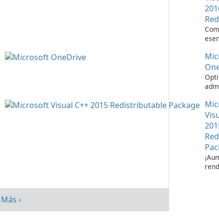
201
Red
Com
esen
ejec
Mic
apli
Visu
One
Opti
admi
de a
Mic
Micr
One
Vis
201
Red
Pac
¡Aum
rend
su s
paq
redi
Más ›
Micr
C++ 