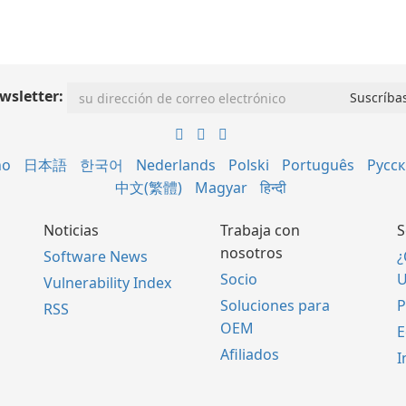
wsletter:
no
日本語
한국어
Nederlands
Polski
Português
Русс
中文(繁體)
Magyar
हिन्दी
Noticias
Trabaja con
S
nosotros
Software News
¿
Socio
U
Vulnerability Index
Soluciones para
P
RSS
OEM
E
Afiliados
I