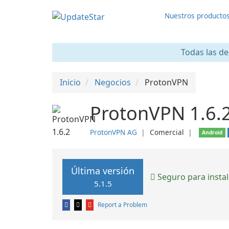
Nuestros producto
Todas las de
Inicio
Negocios
ProtonVPN
ProtonVPN 1.6.
ProtonVPN AG
❘
Comercial
❘
Android
Última versión
Seguro para instal
5.1.5
Report a Problem