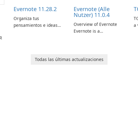
Evernote 11.28.2
Evernote (Alle
T
Nutzer) 11.0.4
Organiza tus
TO
Overview of Evernote
pensamientos e ideas
a 
Evernote is a
con Evernote.
m
R
comprehensive note-
de
taking and organization
in
software designed to
or
help users capture,
in
Todas las últimas actualizaciones
organize, and access
information across
multiple devices.