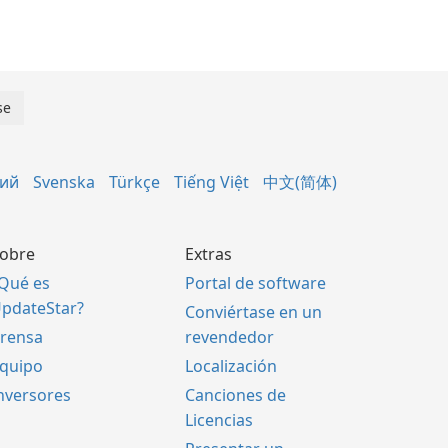
кий
Svenska
Türkçe
Tiếng Việt
中文(简体)
obre
Extras
Qué es
Portal de software
pdateStar?
Conviértase en un
rensa
revendedor
quipo
Localización
nversores
Canciones de
Licencias