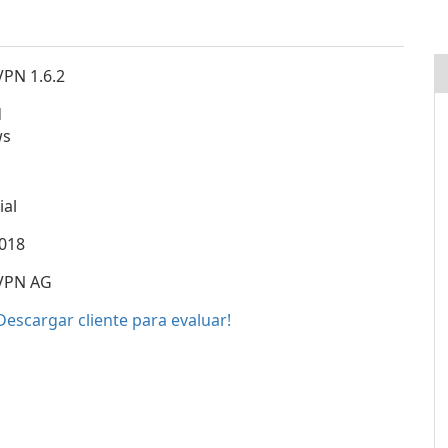
PN 1.6.2
d
ws
ial
018
VPN AG
Descargar cliente para evaluar!