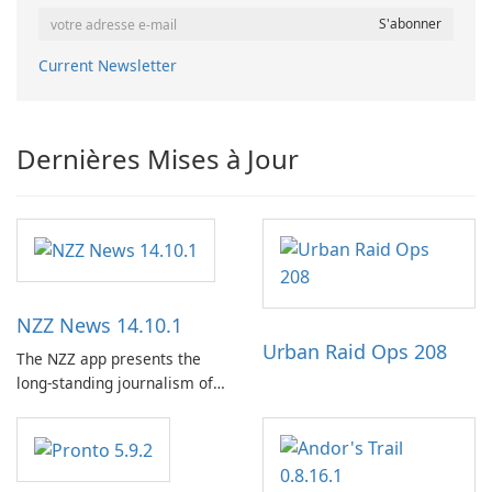
Current Newsletter
Dernières Mises à Jour
NZZ News 14.10.1
Urban Raid Ops 208
The NZZ app presents the
long-standing journalism of
the NZZ, rooted in
independence, open debate,
and a liberal outlook that
embraces diverse opinion.