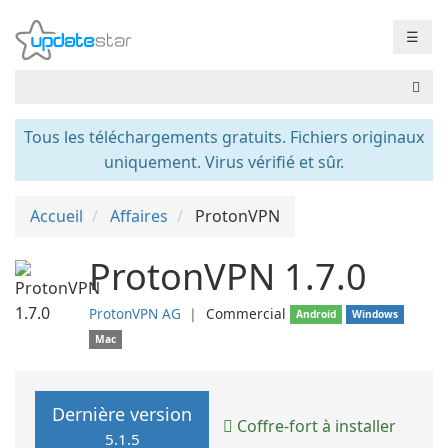
☰
Tous les téléchargements gratuits. Fichiers originaux
uniquement. Virus vérifié et sûr.
Accueil
Affaires
ProtonVPN
ProtonVPN 1.7.0
ProtonVPN AG
❘
Commercial
Android
Windows
Mac
Dernière version
Coffre-fort à installer
5.1.5