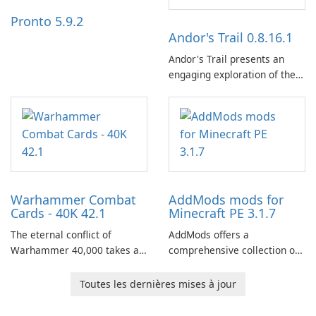
Pronto 5.9.2
Andor's Trail 0.8.16.1
Andor's Trail presents an
engaging exploration of the
fantasy world of Dhayavar,
centered around the pursuit
of your brother, Andor,
through a quest-driven
narrative inspired by classic
role-playing games.
Warhammer Combat
AddMods mods for
Cards - 40K 42.1
Minecraft PE 3.1.7
The eternal conflict of
AddMods offers a
Warhammer 40,000 takes a
comprehensive collection of
new turn in Warhammer
add-ons for Minecraft PE,
Combat Cards - 40K, a card
allowing you to enhance your
Toutes les dernières mises à jour
game featuring miniatures
gameplay with incredible
from Games Workshop's
mods and maps. With these