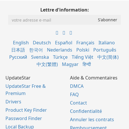
Lettre d'information:
English
Deutsch
Español
Français
Italiano
日本語
한국어
Nederlands
Polski
Português
Русский
Svenska
Türkçe
Tiếng Việt
中文(简体)
中文(繁體)
Magyar
हिन्दी
UpdateStar
Aide & Commentaires
UpdateStar Free &
DMCA
Premium
FAQ
Drivers
Contact
Product Key Finder
Confidentialité
Password Finder
Annuler les contrats
Local Backup
Remboursement