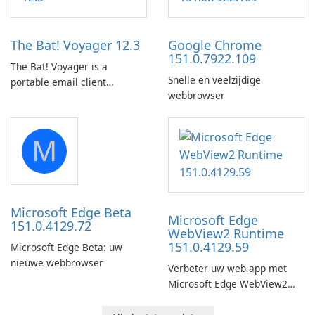
by subway?
Amazon web-player content
to local drives in MP4 or MKV.
The Bat! Voyager 12.3
Google Chrome
151.0.7922.109
The Bat! Voyager is a
Snelle en veelzijdige
portable email client
webbrowser
software which you can
launch from any USB or
portable media on any
M
computer running Microsoft
Windows.
Microsoft Edge Beta
Microsoft Edge
151.0.4129.72
WebView2 Runtime
151.0.4129.59
Microsoft Edge Beta: uw
nieuwe webbrowser
Verbeter uw web-app met
Microsoft Edge WebView2
Runtime!