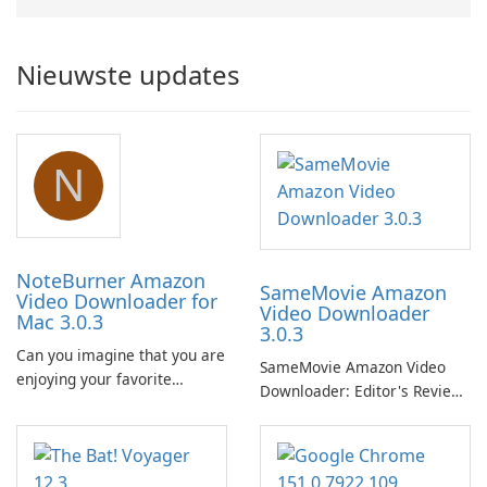
Nieuwste updates
N
NoteBurner Amazon
SameMovie Amazon
Video Downloader for
Video Downloader
Mac 3.0.3
3.0.3
Can you imagine that you are
SameMovie Amazon Video
enjoying your favorite
Downloader: Editor's Review
Amazon movies or TV shows
SameMovie Amazon Video
lying on the beach, camping
Downloader is a desktop
in the woods or even during
utility for saving Amazon
your long commute to work
Prime Video titles and other