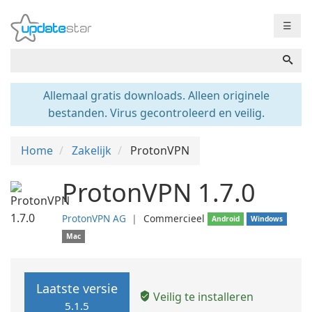
☰
Allemaal gratis downloads. Alleen originele
bestanden. Virus gecontroleerd en veilig.
Home
Zakelijk
ProtonVPN
ProtonVPN 1.7.0
ProtonVPN AG
❘
Commercieel
Android
Windows
Mac
Laatste versie
Veilig te installeren
5.1.5