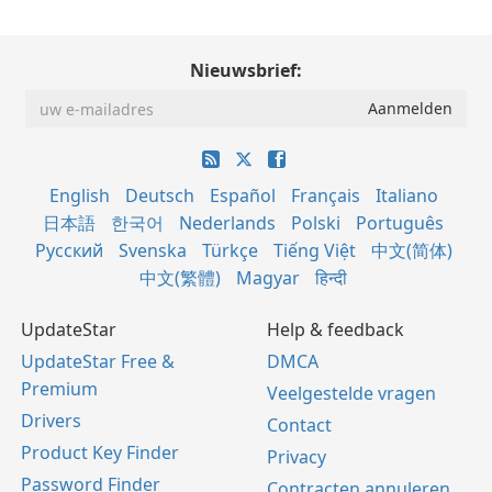
Nieuwsbrief:
English
Deutsch
Español
Français
Italiano
日本語
한국어
Nederlands
Polski
Português
Русский
Svenska
Türkçe
Tiếng Việt
中文(简体)
中文(繁體)
Magyar
हिन्दी
UpdateStar
Help & feedback
UpdateStar Free &
DMCA
Premium
Veelgestelde vragen
Drivers
Contact
Product Key Finder
Privacy
Password Finder
Contracten annuleren