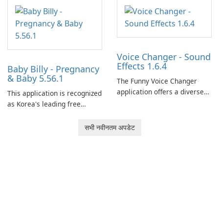
and her charming corgi,
Ollie, on an adventurous
journey across diverse
landscapes.
Voice Changer - Sound
Effects 1.6.4
Baby Billy - Pregnancy
& Baby 5.56.1
The Funny Voice Changer
application offers a diverse
This application is recognized
selection of over 50 sound
as Korea's leading free
and voice effects, providing
platform for pregnancy and
users with robust
baby tracking, offering
सभी नवीनतम अपडेट
customization options for
essential healthcare tips and
voice modification.
doctor-approved articles.