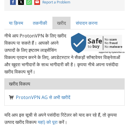
Report a Problem
या क़िस्‍म
तकनीकी
खरीद
संपादन करना
नीचे आप ProtonVPN के लिए खरीद
Safe
No 
scam
विकल्प पा सकते हैं। आपको अपने
No 
fraud
to 
buy
No 
malware
उत्पादों के लिए इष्टतम लाइसेंसिंग
supported by UpdateStar.com
विकल्प प्रदान करने के लिए, अपडेटस्टार ने सैकड़ों सॉफ्टवेयर विक्रेताओं
और खुदरा भागीदारों के साथ भागीदारी की है। कृपया नीचे अपना पसंदीदा
खरीद विकल्प चुनें।
खरीद विकल्प
ProtonVPN AG से अभी खरीदें
यदि आप इस सूची से अपने पसंदीदा रिटेलर को याद कर रहे हैं, तो कृपया
उत्पाद खरीद विकल्प
यहां) को पूरा
करें।