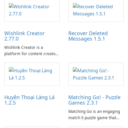
Wishlink Creator
Recover Deleted
2.77.0
Messages 1.5.1
Wishlink Creator is a
platform for content creators
designed to monetize their
work through built-in brand
partnerships and integrated
tools for content distribution
and audience engagement.
Huyền Thoại Làng Lá
Matching Go! - Puzzle
1.2.5
Games 2.3.1
Matching Go is an engaging
match-3 puzzle game that
invites players to join Chloe