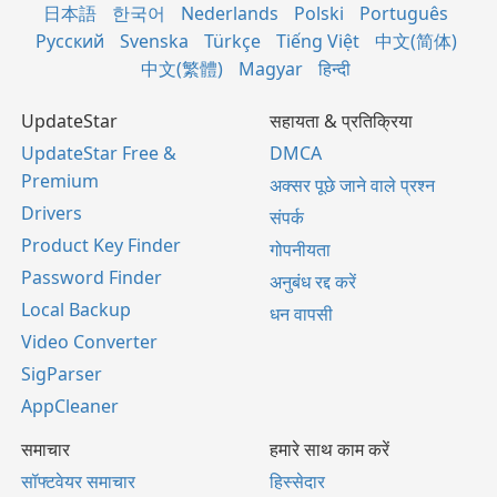
日本語
한국어
Nederlands
Polski
Português
Русский
Svenska
Türkçe
Tiếng Việt
中文(简体)
中文(繁體)
Magyar
हिन्दी
UpdateStar
सहायता & प्रतिक्रिया
UpdateStar Free &
DMCA
Premium
अक्सर पूछे जाने वाले प्रश्न
Drivers
संपर्क
Product Key Finder
गोपनीयता
Password Finder
अनुबंध रद्द करें
Local Backup
धन वापसी
Video Converter
SigParser
AppCleaner
समाचार
हमारे साथ काम करें
सॉफ्टवेयर समाचार
हिस्सेदार