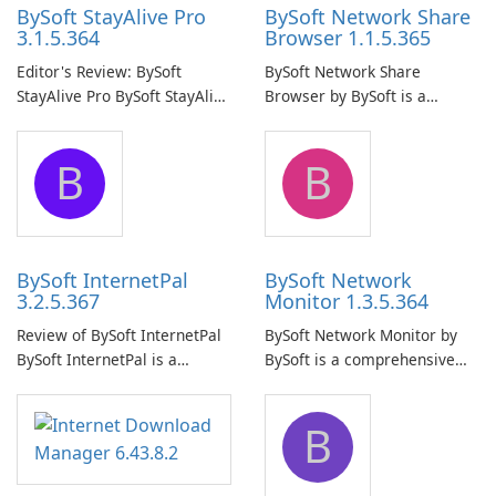
BySoft StayAlive Pro
BySoft Network Share
3.1.5.364
Browser 1.1.5.365
Editor's Review: BySoft
BySoft Network Share
StayAlive Pro BySoft StayAlive
Browser by BySoft is a
Pro is a reliable software
comprehensive software
application designed to
application that allows users
B
B
ensure the continuous and
to easily browse and manage
uninterrupted operation of
shared folders on their
your computer system.
network.
BySoft InternetPal
BySoft Network
3.2.5.367
Monitor 1.3.5.364
Review of BySoft InternetPal
BySoft Network Monitor by
BySoft InternetPal is a
BySoft is a comprehensive
comprehensive software
network monitoring software
application designed to
designed to help businesses
B
monitor your internet
effectively manage their
connection and provide real-
network infrastructure.
time insights into its