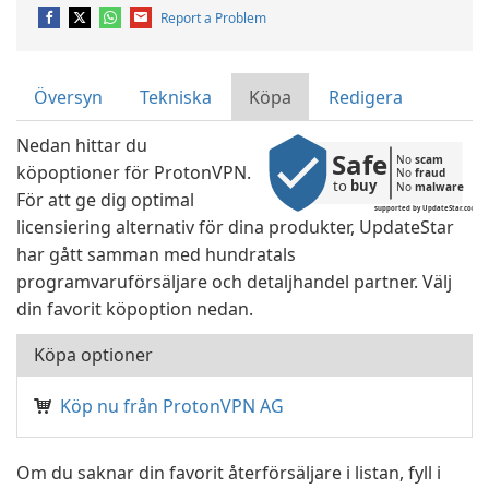
Report a Problem
Översyn
Tekniska
Köpa
Redigera
Nedan hittar du
Safe
No 
scam
köpoptioner för ProtonVPN.
No 
fraud
to 
buy
No 
malware
För att ge dig optimal
supported by UpdateStar.com
licensiering alternativ för dina produkter, UpdateStar
har gått samman med hundratals
programvaruförsäljare och detaljhandel partner. Välj
din favorit köpoption nedan.
Köpa optioner
Köp nu från ProtonVPN AG
Om du saknar din favorit återförsäljare i listan, fyll i