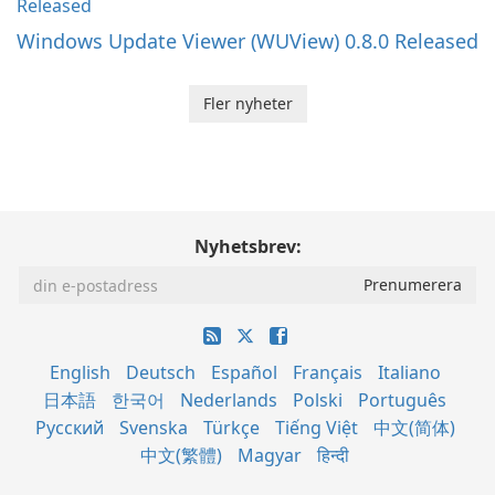
Windows Update Viewer (WUView) 0.8.0 Released
Fler nyheter
Nyhetsbrev:
English
Deutsch
Español
Français
Italiano
日本語
한국어
Nederlands
Polski
Português
Русский
Svenska
Türkçe
Tiếng Việt
中文(简体)
中文(繁體)
Magyar
हिन्दी