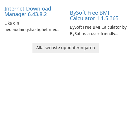
performance.
Internet Download
BySoft Free BMI
Manager 6.43.8.2
Calculator 1.1.5.365
Öka din
BySoft Free BMI Calculator by
nedladdningshastighet med
BySoft is a user-friendly
Internet Download Manager!
software application
designed to help you
Alla senaste uppdateringarna
calculate your Body Mass
Index quickly and accurately.