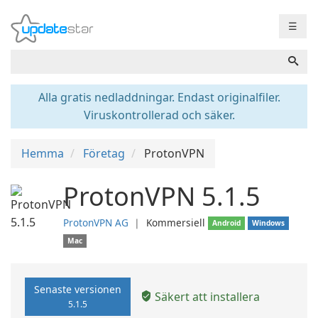
☰
Alla gratis nedladdningar. Endast originalfiler.
Viruskontrollerad och säker.
Hemma
Företag
ProtonVPN
ProtonVPN 5.1.5
ProtonVPN AG
❘
Kommersiell
Android
Windows
Mac
Senaste versionen
Säkert att installera
5.1.5