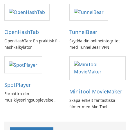
by UPDF
OpenHashTab
TunnelBear
OpenHashTab: En praktisk fil-
Skydda din onlineintegritet
hashkalkylator
med TunnelBear VPN
SpotPlayer
MiniTool MovieMaker
Förbättra din
musiklyssningsupplevelse
Skapa enkelt fantastiska
med SpotPlayer
filmer med MiniTool
MovieMaker.