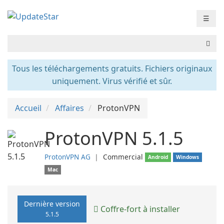
☰
Tous les téléchargements gratuits. Fichiers originaux
uniquement. Virus vérifié et sûr.
Accueil
Affaires
ProtonVPN
ProtonVPN 5.1.5
ProtonVPN AG
❘
Commercial
Android
Windows
Mac
Dernière version
Coffre-fort à installer
5.1.5