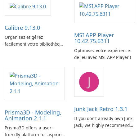
Calibre 9.13.0
MSI APP Player
Organisez et gérez
10.42.75.6311
facilement votre bibliothèque
Optimisez votre expérience
de livres électroniques à
de jeu avec MSI APP Player !
l’aide de Calibre.
J
Junk Jack Retro 1.3.1
Prisma3D - Modeling,
Animation 2.1.1
If you don't already own Junk
Jack, we highly recommend
Prisma3D offers a user-
purchasing it before
friendly platform for aspiring
considering Junk Jack Retro.