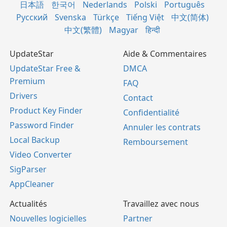
日本語
한국어
Nederlands
Polski
Português
Русский
Svenska
Türkçe
Tiếng Việt
中文(简体)
中文(繁體)
Magyar
हिन्दी
UpdateStar
Aide & Commentaires
UpdateStar Free &
DMCA
Premium
FAQ
Drivers
Contact
Product Key Finder
Confidentialité
Password Finder
Annuler les contrats
Local Backup
Remboursement
Video Converter
SigParser
AppCleaner
Actualités
Travaillez avec nous
Nouvelles logicielles
Partner