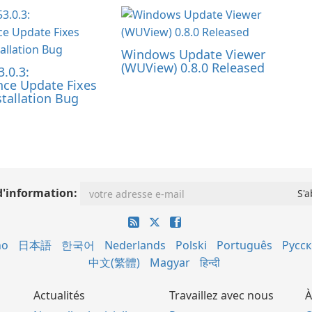
Windows Update Viewer
(WUView) 0.8.0 Released
3.0.3:
ce Update Fixes
tallation Bug
d'information:
no
日本語
한국어
Nederlands
Polski
Português
Русс
中文(繁體)
Magyar
हिन्दी
Actualités
Travaillez avec nous
À