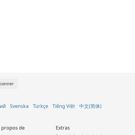
кий
Svenska
Türkçe
Tiếng Việt
中文(简体)
 propos de
Extras