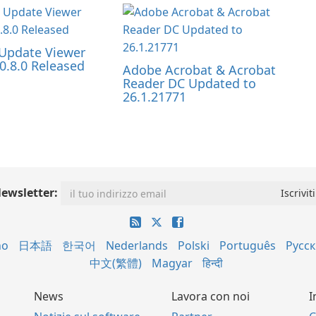
Update Viewer
0.8.0 Released
Adobe Acrobat & Acrobat
Reader DC Updated to
26.1.21771
ewsletter:
no
日本語
한국어
Nederlands
Polski
Português
Русс
中文(繁體)
Magyar
हिन्दी
News
Lavora con noi
I