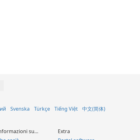
кий
Svenska
Türkçe
Tiếng Việt
中文(简体)
nformazioni su…
Extra