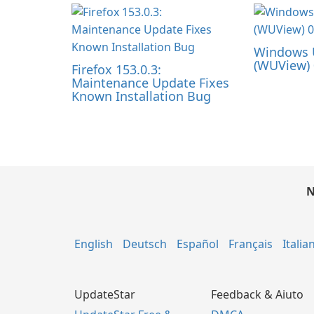
Windows 
(WUView) 
Firefox 153.0.3:
Maintenance Update Fixes
Known Installation Bug
N
English
Deutsch
Español
Français
Italia
UpdateStar
Feedback & Aiuto