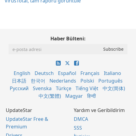
VirusTotal, tam raporu görüntüle
Haber Bülteni:
English
Deutsch
Español
Français
Italiano
日本語
한국어
Nederlands
Polski
Português
Русский
Svenska
Türkçe
Tiếng Việt
中文(简体)
中文(繁體)
Magyar
हिन्दी
UpdateStar
Yardım ve Geribildirim
UpdateStar Free &
DMCA
Premium
SSS
Drivers