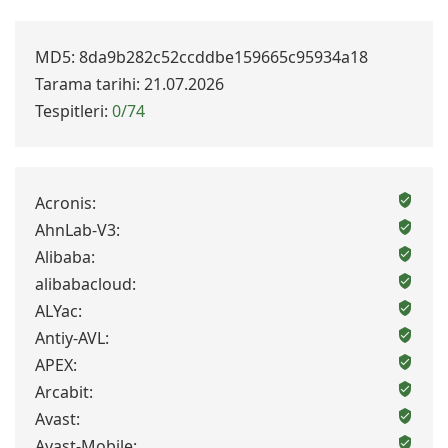
MD5: 8da9b282c52ccddbe159665c95934a18
Tarama tarihi: 21.07.2026
Tespitleri:
0/74
Acronis:
AhnLab-V3:
Alibaba:
alibabacloud:
ALYac:
Antiy-AVL:
APEX:
Arcabit:
Avast:
Avast-Mobile: