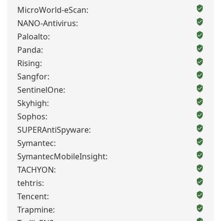
MicroWorld-eScan:
NANO-Antivirus:
Paloalto:
Panda:
Rising:
Sangfor:
SentinelOne:
Skyhigh:
Sophos:
SUPERAntiSpyware:
Symantec:
SymantecMobileInsight:
TACHYON:
tehtris:
Tencent:
Trapmine: