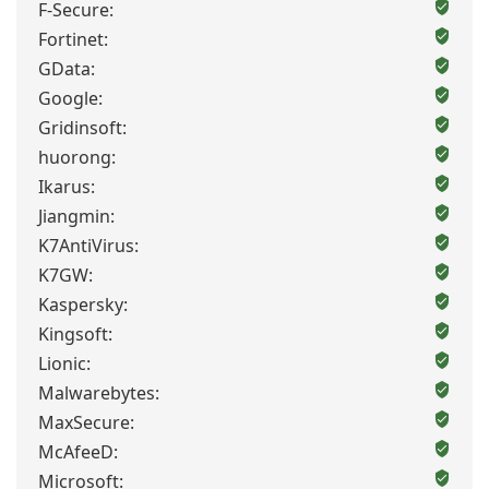
F-Secure:
Fortinet:
GData:
Google:
Gridinsoft:
huorong:
Ikarus:
Jiangmin:
K7AntiVirus:
K7GW:
Kaspersky:
Kingsoft:
Lionic:
Malwarebytes:
MaxSecure:
McAfeeD:
Microsoft: