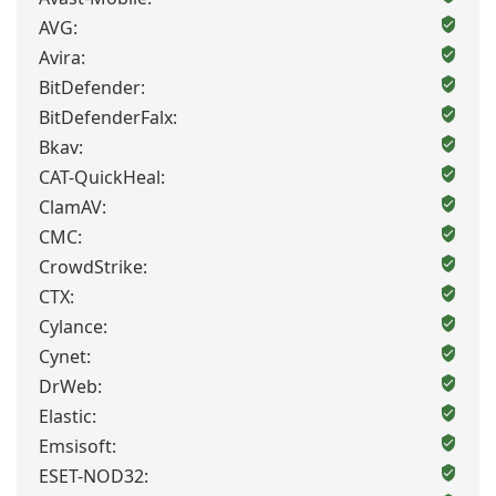
AVG:
Avira:
BitDefender:
BitDefenderFalx:
Bkav:
CAT-QuickHeal:
ClamAV:
CMC:
CrowdStrike:
CTX:
Cylance:
Cynet:
DrWeb:
Elastic:
Emsisoft:
ESET-NOD32: