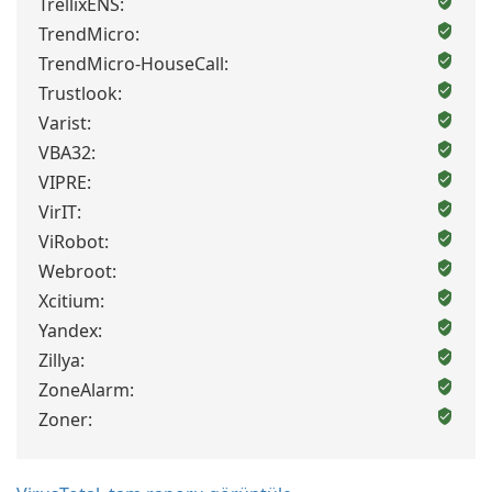
TrellixENS:
TrendMicro:
TrendMicro-HouseCall:
Trustlook:
Varist:
VBA32:
VIPRE:
VirIT:
ViRobot:
Webroot:
Xcitium:
Yandex:
Zillya:
ZoneAlarm:
Zoner: