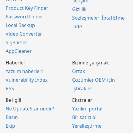
İletişim
Product Key Finder
Gizlilik
Password Finder
Sözleşmeleri İptal Etme
Local Backup
İade
Video Converter
SigParser
AppCleaner
Haberler
Bizimle çalışmak
Yazılım haberleri
Ortak
Vulnerability Index
Çözümler OEM için
RSS
İştirakler
Ile ilgili
Ekstralar
Ne UpdateStar nedir?
Yazılım portalı
Basın
Bir satıcı ol
Ekip
Yerelleştirme