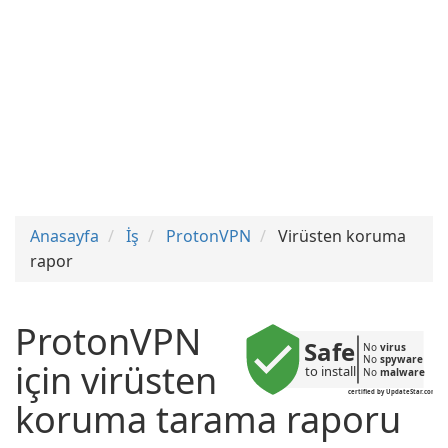
Anasayfa
İş
ProtonVPN
Virüsten koruma
rapor
ProtonVPN
Safe
No 
virus
No 
spyware
için virüsten
to install
No 
malware
certified by UpdateStar.com
koruma tarama raporu