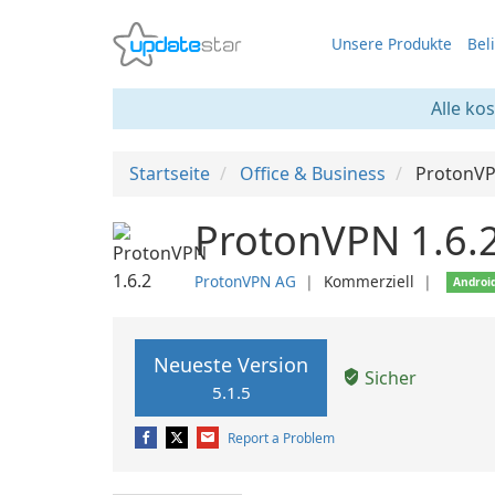
Unsere Produkte
Bel
Alle ko
Startseite
Office & Business
ProtonV
ProtonVPN 1.6.
ProtonVPN AG
❘
Kommerziell
❘
Androi
Neueste Version
Sicher
5.1.5
Report a Problem