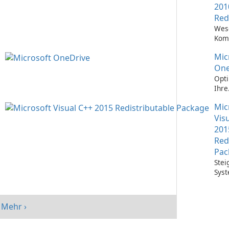
201
Red
Wes
Kom
Ausf
Mic
Visu
Anw
One
Opti
Ihre
Date
Mic
mit 
One
Vis
201
Red
Pac
Stei
Syst
mit 
Visu
Redi
Mehr ›
Pack