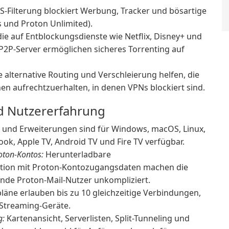
-Filterung blockiert Werbung, Tracker und bösartige
 und Proton Unlimited).
die auf Entblockungsdienste wie Netflix, Disney+ und
P2P-Server ermöglichen sicheres Torrenting auf
 alternative Routing und Verschleierung helfen, die
en aufrechtzuerhalten, in denen VPNs blockiert sind.
d Nutzererfahrung
 und Erweiterungen sind für Windows, macOS, Linux,
ok, Apple TV, Android TV und Fire TV verfügbar.
oton-Kontos:
Herunterladbare
ation mit Proton-Kontozugangsdaten machen die
de Proton-Mail-Nutzer unkompliziert.
läne erlauben bis zu 10 gleichzeitige Verbindungen,
 Streaming-Geräte.
g:
Kartenansicht, Serverlisten, Split-Tunneling und