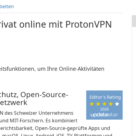
beiten
rivat online mit ProtonVPN
itsfunktionen, um Ihre Online-Aktivitäten
chutz, Open-Source-
Editor's Rating
Netzwerk
2026
VPN des Schweizer Unternehmens
und MIT-Forschern. Es kombiniert
 Gerichtsbarkeit, Open-Source-geprüfte Apps und
macOS, Linux, Android, iOS, TV-Plattformen und