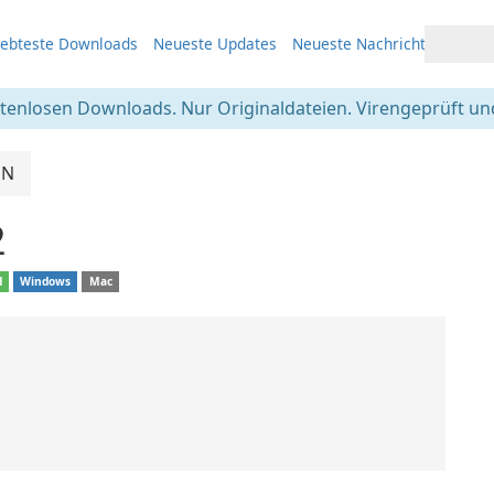
iebteste Downloads
Neueste Updates
Neueste Nachrichten
stenlosen Downloads. Nur Originaldateien. Virengeprüft und
PN
2
d
Windows
Mac