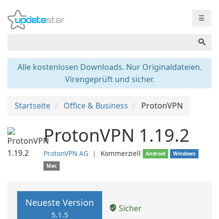
☰
Alle kostenlosen Downloads. Nur Originaldateien.
Virengeprüft und sicher.
Startseite
Office & Business
ProtonVPN
ProtonVPN 1.19.2
ProtonVPN AG
❘
Kommerziell
Android
Windows
Mac
Neueste Version
Sicher
5.1.5