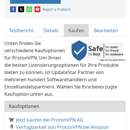
Report a Problem
Testbericht
Details
Kaufen
Bearbeiten
Unten finden Sie
Safe
No 
scam
verschiedene Kaufoptionen
No 
fraud
to 
buy
No 
malware
für ProtonVPN. Um Ihnen
supported by UpdateStar.com
die besten Lizenzierungsoptionen für Ihre Produkte
bieten zu können, ist UpdateStar Partner von
mehreren hundert Softwarehändlern und
Einzelhandelspartnern. Wählen Sie Ihre bevorzugte
Kaufoption unten aus.
Kaufoptionen
Jetzt kaufen bei ProtonVPN AG
Verfügbarkeit von ProtonVPN bei Amazon