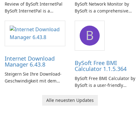
Review of BySoft InternetPal
BySoft Network Monitor by
BySoft InternetPal is a
BySoft is a comprehensive
comprehensive software
network monitoring software
application designed to
designed to help businesses
B
monitor your internet
effectively manage their
connection and provide real-
network infrastructure.
time insights into its
performance.
Internet Download
BySoft Free BMI
Manager 6.43.8
Calculator 1.1.5.364
Steigern Sie Ihre Download-
BySoft Free BMI Calculator by
Geschwindigkeit mit dem
BySoft is a user-friendly
Internet Download Manager!
software application
designed to help you
Alle neuesten Updates
calculate your Body Mass
Index quickly and accurately.