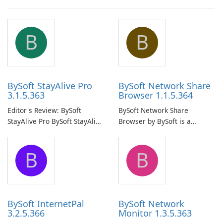
B
B
BySoft StayAlive Pro
BySoft Network Share
3.1.5.363
Browser 1.1.5.364
Editor's Review: BySoft
BySoft Network Share
StayAlive Pro BySoft StayAlive
Browser by BySoft is a
Pro is a reliable software
comprehensive software
application designed to
application that allows users
B
B
ensure the continuous and
to easily browse and manage
uninterrupted operation of
shared folders on their
your computer system.
network.
BySoft InternetPal
BySoft Network
3.2.5.366
Monitor 1.3.5.363