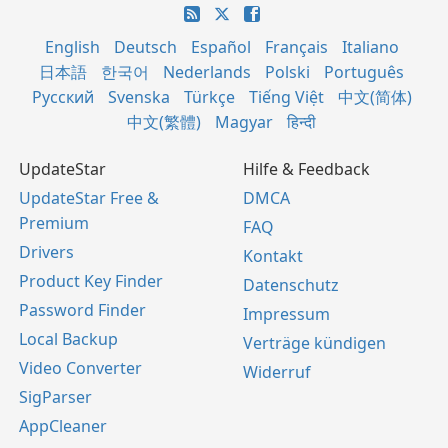
English
Deutsch
Español
Français
Italiano
日本語
한국어
Nederlands
Polski
Português
Русский
Svenska
Türkçe
Tiếng Việt
中文(简体)
中文(繁體)
Magyar
हिन्दी
UpdateStar
Hilfe & Feedback
UpdateStar Free &
DMCA
Premium
FAQ
Drivers
Kontakt
Product Key Finder
Datenschutz
Password Finder
Impressum
Local Backup
Verträge kündigen
Video Converter
Widerruf
SigParser
AppCleaner