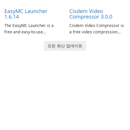
support.
models and generate
EasyMC Launcher
Cisdem Video
captivating animated scenes.
1.6.14
Compressor 3.0.0
The EasyMC Launcher is a
Cisdem Video Compressor is
free and easy-to-use
a free video compression
Minecraft launcher
software for Mac. It allows
developed by EasyMC. It
users to compress media
모든 최신 업데이트
allows Minecraft players to
files by setting the
quickly and easily access
percentage, target file size,
their favorite servers and
and file parameters to
mods with just a few clicks.
ensure satisfactory results.