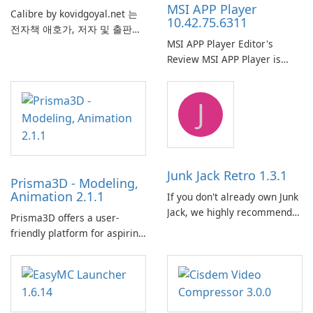
MSI APP Player
Calibre by kovidgoyal.net 는
10.42.75.6311
전자책 애호가, 저자 및 출판사
MSI APP Player Editor's
에서 널리 사용하는 다재다능하
Review MSI APP Player is
고 기능이 풍부한 전자책 관리
MSI’s Windows Android
도구입니다. 이 무료 오픈 소스
emulator built atop the
소프트웨어는 사용자에게 다양
J
BlueStacks engine and tuned
한 장치와 전자책 형식에서 전
for MSI hardware.
자책을 구성, 변환, 편집 및 동
기화하기 위한 포괄적인 솔루션
을 제공합니다.
Junk Jack Retro 1.3.1
Prisma3D - Modeling,
Animation 2.1.1
If you don't already own Junk
Jack, we highly recommend
Prisma3D offers a user-
purchasing it before
friendly platform for aspiring
considering Junk Jack Retro.
3D creators to bring their
This game is where it all
imagination to life. With a
began! Junk Jack Retro,
wide range of tools and
formerly known as Junk Jack,
features, this app allows
now offers widescreen
users to easily design 3D