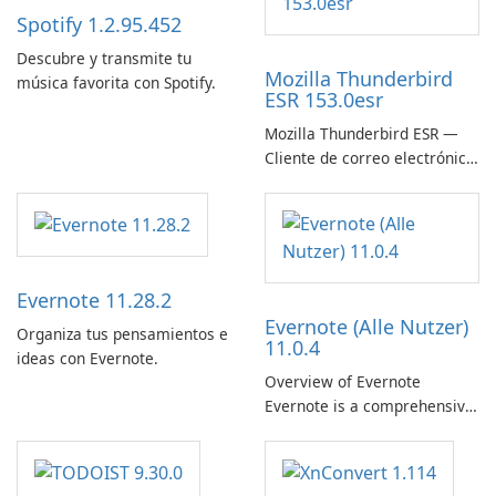
Spotify 1.2.95.452
Descubre y transmite tu
Mozilla Thunderbird
música favorita con Spotify.
ESR 153.0esr
Mozilla Thunderbird ESR —
Cliente de correo electrónico
estable, seguro y listo para
empresas
Evernote 11.28.2
Evernote (Alle Nutzer)
Organiza tus pensamientos e
11.0.4
ideas con Evernote.
Overview of Evernote
Evernote is a comprehensive
note-taking and organization
software designed to help
users capture, organize, and