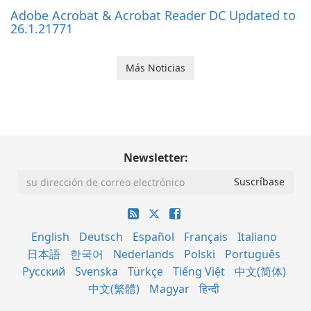
Adobe Acrobat & Acrobat Reader DC Updated to
26.1.21771
Más Noticias
Newsletter:
English
Deutsch
Español
Français
Italiano
日本語
한국어
Nederlands
Polski
Português
Русский
Svenska
Türkçe
Tiếng Việt
中文(简体)
中文(繁體)
Magyar
हिन्दी