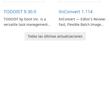
access information across
multiple devices.
TODOIST 9.30.0
XnConvert 1.114
TODOIST by Doist Inc. is a
XnConvert — Editor’s Review:
versatile task management
Fast, Flexible Batch Image
tool designed to help
Converter for Windows,
individuals and teams
macOS and Linux XnConvert
Todas las últimas actualizaciones
organize their work and
is a polished, cross-platform
increase productivity.
batch image processor from
XnSoft that balances depth
and simplicity.