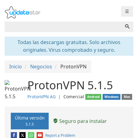
☰
Todas las descargas gratuitas. Solo archivos
originales. Virus comprobado y seguro.
Inicio
Negocios
ProtonVPN
ProtonVPN 5.1.5
ProtonVPN AG
❘
Comercial
Android
Windows
Mac
Última versión
Seguro para instalar
5.1.5
Report a Problem