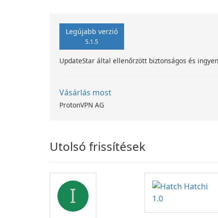
Legújabb verzió
5.1.5
UpdateStar által ellenőrzött biztonságos és ingyen
Vásárlás most
ProtonVPN AG
Utolsó frissítések
I