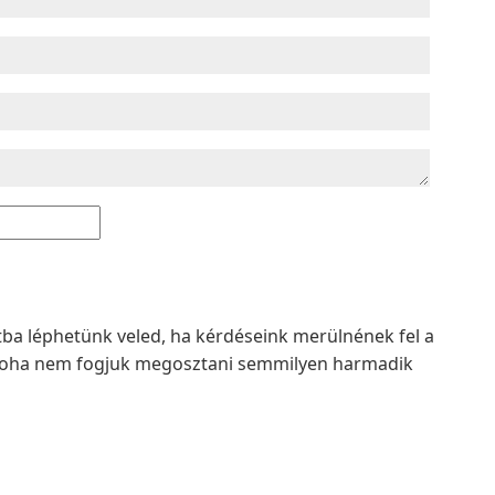
atba léphetünk veled, ha kérdéseink merülnének fel a
t soha nem fogjuk megosztani semmilyen harmadik