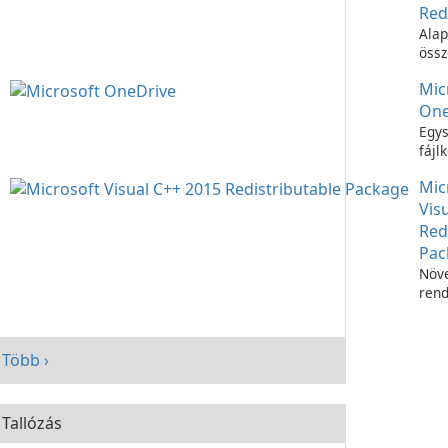
Red
Alap
össz
C++
Mic
futt
One
Egys
fájl
Micr
Mic
OneD
Vis
Red
Pac
Növe
rend
telj
Micr
C++
Több ›
Redi
Pac
segí
Tallózás