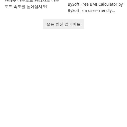
인터넷 다운로드 관리자로 다운
BySoft Free BMI Calculator by
로드 속도를 높이십시오!
BySoft is a user-friendly
software application
designed to help you
모든 최신 업데이트
calculate your Body Mass
Index quickly and accurately.