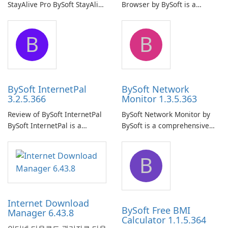
StayAlive Pro BySoft StayAlive
Browser by BySoft is a
Pro is a reliable software
comprehensive software
application designed to
application that allows users
B
B
ensure the continuous and
to easily browse and manage
uninterrupted operation of
shared folders on their
your computer system.
network.
BySoft InternetPal
BySoft Network
3.2.5.366
Monitor 1.3.5.363
Review of BySoft InternetPal
BySoft Network Monitor by
BySoft InternetPal is a
BySoft is a comprehensive
comprehensive software
network monitoring software
application designed to
designed to help businesses
B
monitor your internet
effectively manage their
connection and provide real-
network infrastructure.
time insights into its
performance.
Internet Download
BySoft Free BMI
Manager 6.43.8
Calculator 1.1.5.364