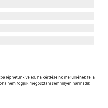
atba léphetünk veled, ha kérdéseink merülnének fel a
t soha nem fogjuk megosztani semmilyen harmadik