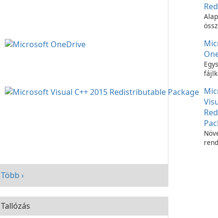
Red
Alap
össz
C++
Mic
futt
One
Egys
fájl
Micr
Mic
OneD
Vis
Red
Pac
Növe
rend
telj
Micr
C++
Több ›
Redi
Pac
segí
Tallózás