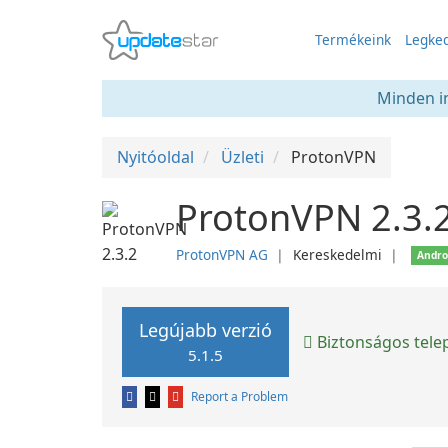
Termékeink
Legked
Minden in
Nyitóoldal
Üzleti
ProtonVPN
ProtonVPN 2.3.
ProtonVPN AG
❘
Kereskedelmi
❘
Andro
Legújabb verzió
Biztonságos tele
5.1.5
Report a Problem