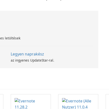
számítástechnika-fejlesztési
programjával
es letöltések
Legyen naprakész
az ingyenes UpdateStar-ral.