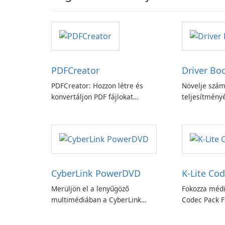
PDFCreator
Driver Bo
PDFCreator: Hozzon létre és
Növelje szám
konvertáljon PDF fájlokat
teljesítményé
könnyedén!
Booster funk
CyberLink PowerDVD
K-Lite Cod
Merüljön el a lenyűgöző
Fokozza médi
multimédiában a CyberLink
Codec Pack Fu
PowerDVD-vel