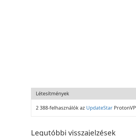
Létesítmények
2 388-felhasználók az
UpdateStar
ProtonVPN
Legutóbbi visszajelzések