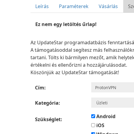
Leírás
Paraméterek
Vásárlás
Sz
Ez nem egy letöltés űrlap!
Az UpdateStar programadatbázis fenntartását 
A támogatásoddal segítesz más felhasználókn
tartani. Tölts ki bármilyen mezőt, amik helyt
értékelni és ellenőrizni a hozzájárulásodat.
Köszönjük az UpdateStar támogatását!
Cím:
Kategória:
Android
Szükséglet:
iOS