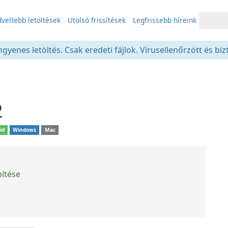
veltebb letöltések
Utolsó frissítések
Legfrissebb híreink
gyenes letöltés. Csak eredeti fájlok. Vírusellenőrzött és bi
2
id
Windows
Mac
pítése