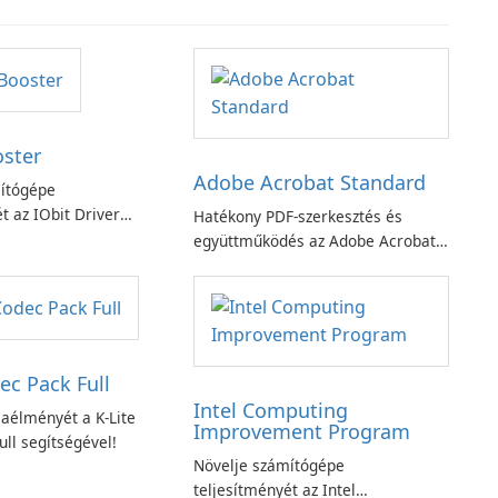
oster
Adobe Acrobat Standard
ítógépe
t az IObit Driver
Hatékony PDF-szerkesztés és
ciójával
együttműködés az Adobe Acrobat
Standard alkalmazással.
ec Pack Full
Intel Computing
aélményét a K-Lite
Improvement Program
ll segítségével!
Növelje számítógépe
teljesítményét az Intel