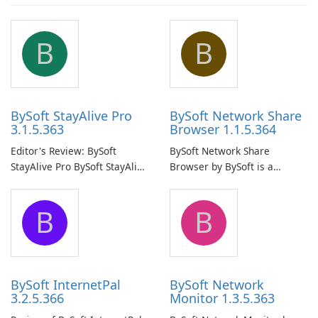
B
B
BySoft StayAlive Pro
BySoft Network Share
3.1.5.363
Browser 1.1.5.364
Editor's Review: BySoft
BySoft Network Share
StayAlive Pro BySoft StayAlive
Browser by BySoft is a
Pro is a reliable software
comprehensive software
application designed to
application that allows users
B
B
ensure the continuous and
to easily browse and manage
uninterrupted operation of
shared folders on their
your computer system.
network.
BySoft InternetPal
BySoft Network
3.2.5.366
Monitor 1.3.5.363