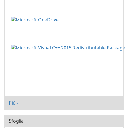
Più ›
Sfoglia