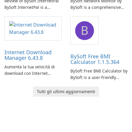
Review of BySoft InternetPal
BySoft Network Monitor by
BySoft InternetPal is a
BySoft is a comprehensive
comprehensive software
network monitoring software
application designed to
designed to help businesses
B
monitor your internet
effectively manage their
connection and provide real-
network infrastructure.
time insights into its
performance.
Internet Download
BySoft Free BMI
Manager 6.43.8
Calculator 1.1.5.364
Aumenta la tua velocità di
BySoft Free BMI Calculator by
download con Internet
BySoft is a user-friendly
Download Manager!
software application
designed to help you
Tutti gli ultimi aggiornamenti
calculate your Body Mass
Index quickly and accurately.