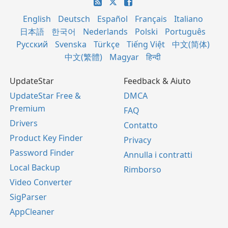
English
Deutsch
Español
Français
Italiano
日本語
한국어
Nederlands
Polski
Português
Русский
Svenska
Türkçe
Tiếng Việt
中文(简体)
中文(繁體)
Magyar
हिन्दी
UpdateStar
Feedback & Aiuto
UpdateStar Free &
DMCA
Premium
FAQ
Drivers
Contatto
Product Key Finder
Privacy
Password Finder
Annulla i contratti
Local Backup
Rimborso
Video Converter
SigParser
AppCleaner