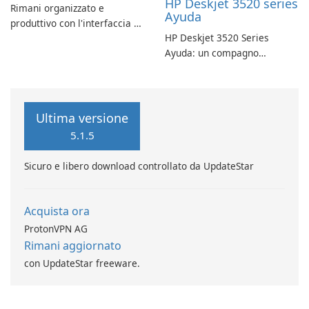
HP Deskjet 3520 series
Rimani organizzato e
Ayuda
produttivo con l'interfaccia a
HP Deskjet 3520 Series
schede di Stardock Groupy
Ayuda: un compagno
per le applicazioni Windows.
affidabile per la stampa
Ultima versione
5.1.5
Sicuro e libero download controllato da UpdateStar
Acquista ora
ProtonVPN AG
Rimani aggiornato
con UpdateStar freeware.