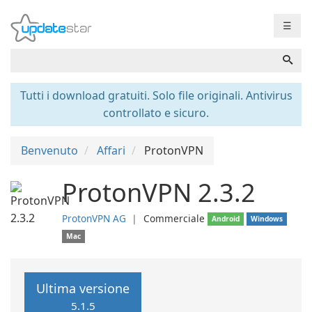
☰
Tutti i download gratuiti. Solo file originali. Antivirus
controllato e sicuro.
Benvenuto
Affari
ProtonVPN
ProtonVPN 2.3.2
ProtonVPN AG
❘
Commerciale
Android
Windows
Mac
Ultima versione
5.1.5