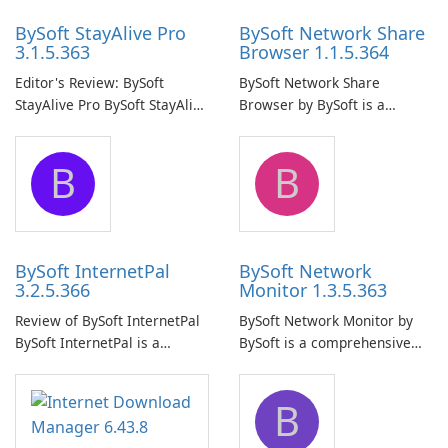
BySoft StayAlive Pro
BySoft Network Share
3.1.5.363
Browser 1.1.5.364
Editor's Review: BySoft
BySoft Network Share
StayAlive Pro BySoft StayAlive
Browser by BySoft is a
Pro is a reliable software
comprehensive software
application designed to
application that allows users
B
B
ensure the continuous and
to easily browse and manage
uninterrupted operation of
shared folders on their
your computer system.
network.
BySoft InternetPal
BySoft Network
3.2.5.366
Monitor 1.3.5.363
Review of BySoft InternetPal
BySoft Network Monitor by
BySoft InternetPal is a
BySoft is a comprehensive
comprehensive software
network monitoring software
application designed to
designed to help businesses
B
monitor your internet
effectively manage their
connection and provide real-
network infrastructure.