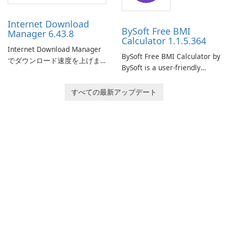
time insights into its
performance.
Internet Download
BySoft Free BMI
Manager 6.43.8
Calculator 1.1.5.364
Internet Download Manager
BySoft Free BMI Calculator by
でダウンロード速度を上げま
BySoft is a user-friendly
しょう!
software application
designed to help you
すべての最新アップデート
calculate your Body Mass
Index quickly and accurately.