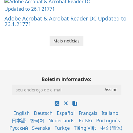
Adobe Acrobat & Acrobat Reader DC Updated to
26.1.21771
Mais notícias
Boletim informativo:
English
Deutsch
Español
Français
Italiano
日本語
한국어
Nederlands
Polski
Português
Русский
Svenska
Türkçe
Tiếng Việt
中文(简体)