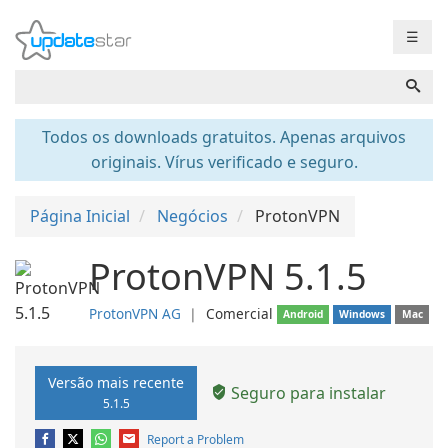
☰
Todos os downloads gratuitos. Apenas arquivos
originais. Vírus verificado e seguro.
Página Inicial
Negócios
ProtonVPN
ProtonVPN 5.1.5
ProtonVPN AG
❘
Comercial
Android
Windows
Mac
Versão mais recente
Seguro para instalar
5.1.5
Report a Problem