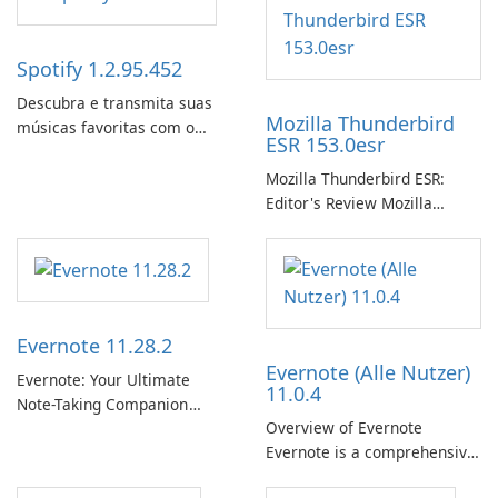
Spotify 1.2.95.452
Descubra e transmita suas
Mozilla Thunderbird
músicas favoritas com o
ESR 153.0esr
Spotify.
Mozilla Thunderbird ESR:
Editor's Review Mozilla
Thunderbird ESR (Extended
Support Release) is the long-
term support channel of the
Thunderbird desktop email
client designed for
Evernote 11.28.2
organizations and users who
Evernote (Alle Nutzer)
need predictable …
Evernote: Your Ultimate
11.0.4
Note-Taking Companion
Overview of Evernote
Evernote, developed by
Evernote is a comprehensive
EverNote Corp., is a versatile
note-taking and organization
note-taking application that