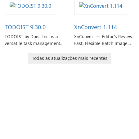
software designed to help
helps users capture ideas,
users capture, organize, and
organize to-do lists, and keep
access information across
track of important
multiple devices.
information.
TODOIST 9.30.0
XnConvert 1.114
TODOIST by Doist Inc. is a
XnConvert — Editor’s Review:
versatile task management
Fast, Flexible Batch Image
tool designed to help
Converter for Windows,
individuals and teams
macOS and Linux XnConvert
Todas as atualizações mais recentes
organize their work and
is a polished, cross-platform
increase productivity.
batch image processor from
XnSoft that balances depth
and simplicity.