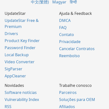
中文(繁體)
Magyar
हिन्दी
UpdateStar
Ajuda & Feedback
UpdateStar Free &
DMCA
Premium
FAQ
Drivers
Contato
Product Key Finder
Privacidade
Password Finder
Cancelar Contratos
Local Backup
Reembolso
Video Converter
SigParser
AppCleaner
Novidades
Trabalhe conosco
Software notícias
Parceiros
Vulnerability Index
Soluções para OEM
RSS
Afiliados