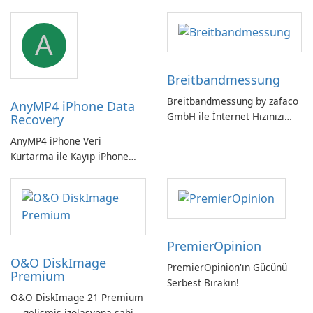
Sistemi WSLg Önizleme -
Linux ve Windows
A
ortamlarının sorunsuz
entegrasyonu için
vazgeçilmez bir araç.
Breitbandmessung
Breitbandmessung by zafaco
AnyMP4 iPhone Data
GmbH ile İnternet Hızınızı
Recovery
Kontrol Edin!
AnyMP4 iPhone Veri
Kurtarma ile Kayıp iPhone
Verilerini Kolayca Kurtarın
PremierOpinion
O&O DiskImage
PremierOpinion'ın Gücünü
Premium
Serbest Bırakın!
O&O DiskImage 21 Premium
— gelişmiş izolasyona sahip