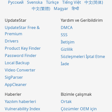
Русский
Svenska
Türkçe
Tiếng Việt
中文(简体)
中文(繁體)
Magyar
हिन्दी
UpdateStar
Yardım ve Geribildirim
UpdateStar Free &
DMCA
Premium
SSS
Drivers
İletişim
Product Key Finder
Gizlilik
Password Finder
Sözleşmeleri İptal Etme
Local Backup
İade
Video Converter
SigParser
AppCleaner
Haberler
Bizimle çalışmak
Yazılım haberleri
Ortak
Vulnerability Index
Çözümler OEM için