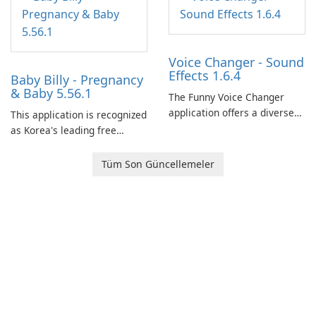
Ollie, on an adventurous
journey across diverse
landscapes.
Voice Changer - Sound
Effects 1.6.4
Baby Billy - Pregnancy
& Baby 5.56.1
The Funny Voice Changer
application offers a diverse
This application is recognized
selection of over 50 sound
as Korea's leading free
and voice effects, providing
platform for pregnancy and
users with robust
baby tracking, offering
Tüm Son Güncellemeler
customization options for
essential healthcare tips and
voice modification.
doctor-approved articles.