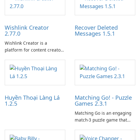
Wishlink Creator
Recover Deleted
2.77.0
Messages 1.5.1
Wishlink Creator is a
platform for content creators
designed to monetize their
work through built-in brand
partnerships and integrated
tools for content distribution
and audience engagement.
Huyền Thoại Làng Lá
Matching Go! - Puzzle
1.2.5
Games 2.3.1
Matching Go is an engaging
match-3 puzzle game that
invites players to join Chloe
and her charming corgi,