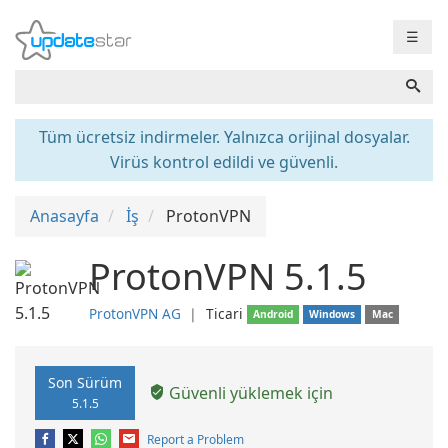
☰
Tüm ücretsiz indirmeler. Yalnızca orijinal dosyalar.
Virüs kontrol edildi ve güvenli.
Anasayfa
İş
ProtonVPN
ProtonVPN 5.1.5
ProtonVPN AG
❘
Ticari
Android
Windows
Mac
Son Sürüm
Güvenli yüklemek için
5.1.5
Report a Problem