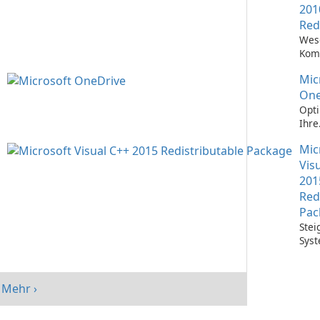
201
Red
Wes
Kom
Ausf
Mic
Visu
Anw
One
Opti
Ihre
Date
Mic
mit 
One
Vis
201
Red
Pac
Stei
Syst
mit 
Visu
Redi
Mehr ›
Pack