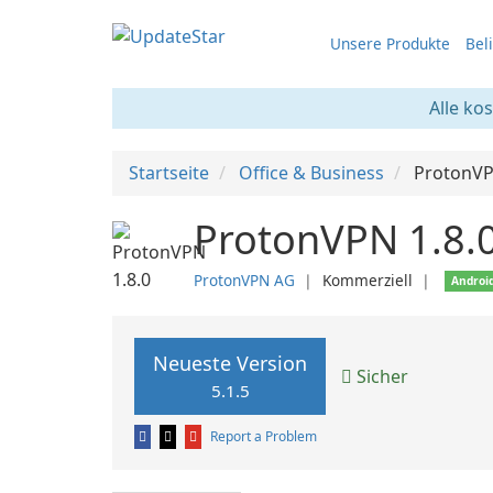
Unsere Produkte
Bel
Alle ko
Startseite
Office & Business
ProtonV
ProtonVPN 1.8.
ProtonVPN AG
❘
Kommerziell
❘
Androi
Neueste Version
Sicher
5.1.5
Report a Problem