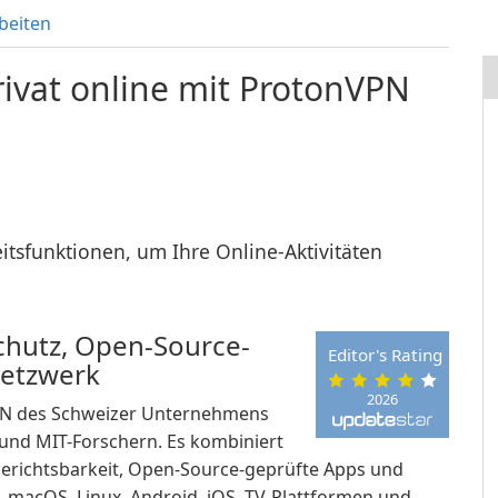
beiten
rivat online mit ProtonVPN
itsfunktionen, um Ihre Online-Aktivitäten
chutz, Open-Source-
Editor's Rating
Netzwerk
2026
VPN des Schweizer Unternehmens
und MIT-Forschern. Es kombiniert
 Gerichtsbarkeit, Open-Source-geprüfte Apps und
macOS, Linux, Android, iOS, TV-Plattformen und