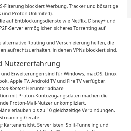
-Filterung blockiert Werbung, Tracker und bösartige
 und Proton Unlimited).
die auf Entblockungsdienste wie Netflix, Disney+ und
P2P-Server ermöglichen sicheres Torrenting auf
 alternative Routing und Verschleierung helfen, die
en aufrechtzuerhalten, in denen VPNs blockiert sind.
d Nutzererfahrung
 und Erweiterungen sind für Windows, macOS, Linux,
ok, Apple TV, Android TV und Fire TV verfügbar.
oton-Kontos:
Herunterladbare
ation mit Proton-Kontozugangsdaten machen die
de Proton-Mail-Nutzer unkompliziert.
läne erlauben bis zu 10 gleichzeitige Verbindungen,
 Streaming-Geräte.
g:
Kartenansicht, Serverlisten, Split-Tunneling und