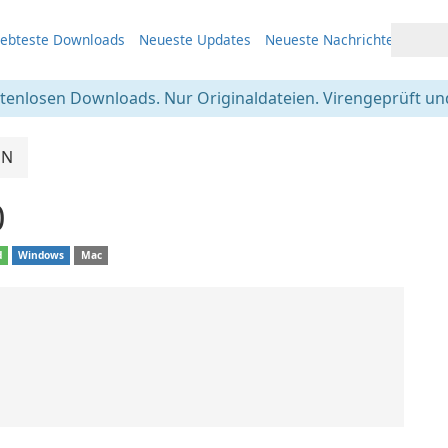
iebteste Downloads
Neueste Updates
Neueste Nachrichten
stenlosen Downloads. Nur Originaldateien. Virengeprüft und
PN
0
d
Windows
Mac